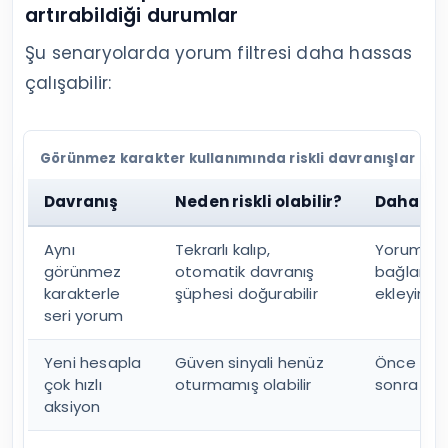
artırabildiği durumlar
Şu senaryolarda yorum filtresi daha hassas
çalışabilir:
Görünmez karakter kullanımında riskli davranışlar
Davranış
Neden riskli olabilir?
Daha güv
Aynı
Tekrarlı kalıp,
Yorumları 
görünmez
otomatik davranış
bağlama 
karakterle
şüphesi doğurabilir
ekleyin
seri yorum
Yeni hesapla
Güven sinyali henüz
Önce norm
çok hızlı
oturmamış olabilir
sonra öl
aksiyon