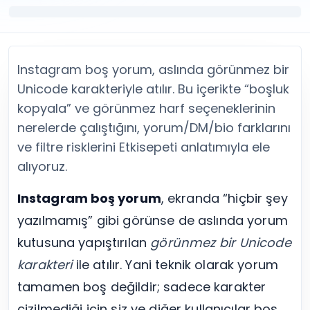
Twitter (X) Beğeni Satın Al
X (Twitter) Ücretsiz Takipçi
Twitter (X) Takipçi Satın Al
X (Twitter) Ücretsiz Beğeni
Twitter (X) Retweet Satın Al
Tümünü Gör
Twitter (X) Video İzlenme Satın Al
Diğer ücretsiz araçlar
Instagram boş yorum, aslında görünmez bir
Tümünü Gör
Facebook Araçları
YouTube
LinkedIn Araçları
Unicode karakteriyle atılır. Bu içerikte “boşluk
YouTube Abone Satın Al
Spotify Araçları
kopyala” ve görünmez harf seçeneklerinin
YouTube Beğeni Satın Al
Telegram Araçları
nerelerde çalıştığını, yorum/DM/bio farklarını
YouTube İzlenme Satın Al
Twitch Araçları
ve filtre risklerini Etkisepeti anlatımıyla ele
YouTube Yorum Satın Al
SoundCloud Araçları
alıyoruz.
Tümünü Gör
Snapchat Araçları
Facebook
Tümünü Gör
Instagram boş yorum
, ekranda “hiçbir şey
Facebook Beğeni Satın Al
Facebook Takipçi Satın Al
yazılmamış” gibi görünse de aslında yorum
Facebook Yorum Satın Al
kutusuna yapıştırılan
görünmez bir Unicode
Facebook Video İzlenme Satın Al
karakteri
ile atılır. Yani teknik olarak yorum
Tümünü Gör
tamamen boş değildir; sadece karakter
çizilmediği için siz ve diğer kullanıcılar boş