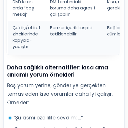
DM’de art
DM tarafındaki
Kısa, net
arda “boş
koruma daha agresif
gerekirse
mesaj”
çalışabilir
Çekiliş/etiket
Benzer içerik tespiti
Bağlama 
zincirlerinde
tetiklenebilir
cümleler 
kopyala-
yapıştır
Daha sağlıklı alternatifler: kısa ama
anlamlı yorum örnekleri
Boş yorum yerine, gönderiye gerçekten
temas eden kısa yorumlar daha iyi çalışır.
Örnekler:
“Şu kısmı özellikle sevdim: …”