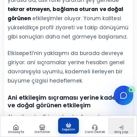
yarasa da, asıl farkı yaratan şey genelde
tekrar etmeyen, bağlama oturan ve doğal
görünen
etkileşimler oluyor. Yorum kalitesi
yükseldikçe profil ziyareti ve takip dönüşümü
gibi sonuçları daha net görmeye başlarsınız.
Etkisepeti’nin yaklaşımı da burada devreye
giriyor: ani sıçramalar yerine hesabın genel
davranışıyla uyumlu, kademeli ilerleyen bir
büyüme çizgisi hedeflemek.
Ani etkileşim sıçraması yerine kademeli
ve doğal görünen etkileşim
Algoritmalar “bir anda olan” sıra dışı
hareketleri bazen öne çıkarıyor gibi görünse
Sepetim
Anasayfa
Hizmetler
Canlı Destek
Giriş yap
de, güvenlik ve kalite katmanları ani