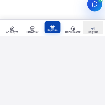
Sepetim
Anasayfa
Hizmetler
Canlı Destek
Giriş yap
etkisepeti