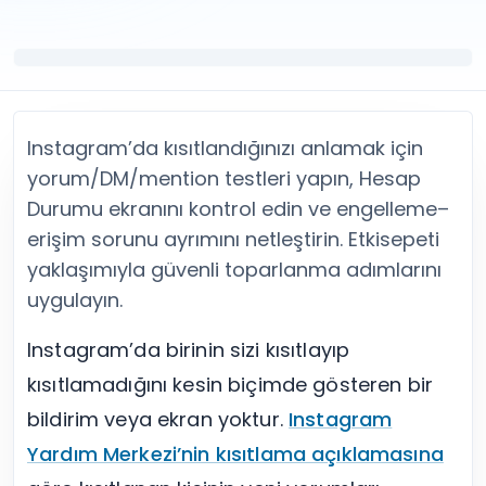
Twitter (X) Beğeni Satın Al
X (Twitter) Ücretsiz Takipçi
Twitter (X) Takipçi Satın Al
X (Twitter) Ücretsiz Beğeni
Twitter (X) Retweet Satın Al
Tümünü Gör
Twitter (X) Video İzlenme Satın Al
Diğer ücretsiz araçlar
Tümünü Gör
Facebook Araçları
YouTube
LinkedIn Araçları
Instagram’da kısıtlandığınızı anlamak için
YouTube Abone Satın Al
Spotify Araçları
yorum/DM/mention testleri yapın, Hesap
YouTube Beğeni Satın Al
Telegram Araçları
Durumu ekranını kontrol edin ve engelleme–
YouTube İzlenme Satın Al
Twitch Araçları
erişim sorunu ayrımını netleştirin. Etkisepeti
YouTube Yorum Satın Al
SoundCloud Araçları
Tümünü Gör
Snapchat Araçları
yaklaşımıyla güvenli toparlanma adımlarını
Facebook
Tümünü Gör
uygulayın.
Facebook Beğeni Satın Al
Facebook Takipçi Satın Al
Instagram’da birinin sizi kısıtlayıp
Facebook Yorum Satın Al
kısıtlamadığını kesin biçimde gösteren bir
Facebook Video İzlenme Satın Al
bildirim veya ekran yoktur.
Instagram
Tümünü Gör
Yardım Merkezi’nin kısıtlama açıklamasına