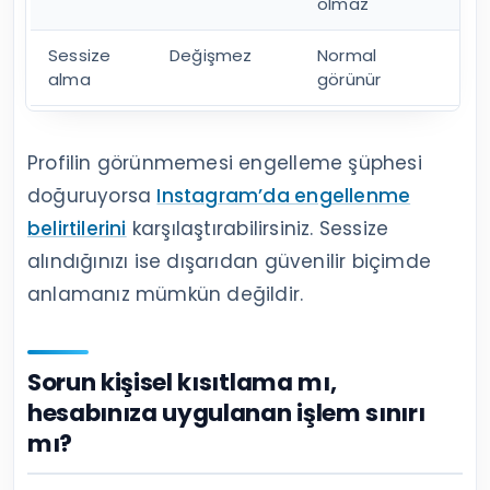
olmaz
Sessize
Değişmez
Normal
No
alma
görünür
Profilin görünmemesi engelleme şüphesi
doğuruyorsa
Instagram’da engellenme
belirtilerini
karşılaştırabilirsiniz. Sessize
alındığınızı ise dışarıdan güvenilir biçimde
anlamanız mümkün değildir.
Sorun kişisel kısıtlama mı,
hesabınıza uygulanan işlem sınırı
mı?