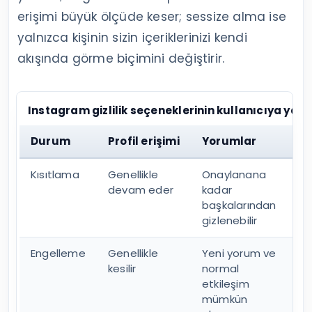
erişimi büyük ölçüde keser; sessize alma ise
yalnızca kişinin sizin içeriklerinizi kendi
akışında görme biçimini değiştirir.
Instagram gizlilik seçeneklerinin kullanıcıya yan
Durum
Profil erişimi
Yorumlar
Me
Kısıtlama
Genellikle
Onaylanana
İs
devam eder
kadar
dü
başkalarından
ok
gizlenebilir
gö
Engelleme
Genellikle
Yeni yorum ve
Ye
kesilir
normal
ku
etkileşim
mümkün