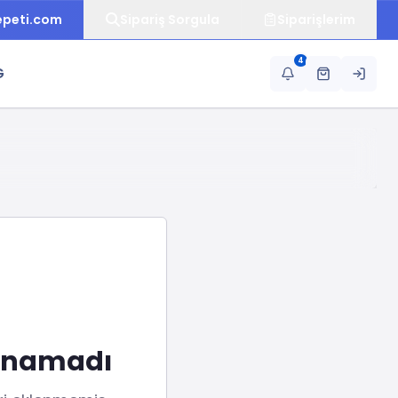
epeti.com
Sipariş Sorgula
Siparişlerim
4
G
lunamadı