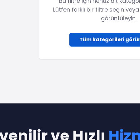
Bu filtre için henüz alt kateg
Lütfen farklı bir filtre seçin vey
görüntüleyin.
Tüm kategorileri görü
enilir ve Hızlı
Hiz