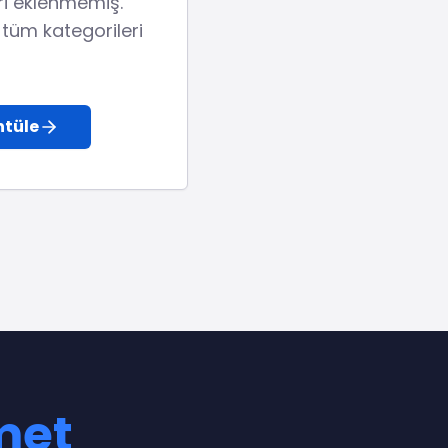
ori eklenmemiş.
a tüm kategorileri
ntüle
met