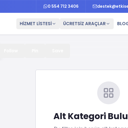
0 554 712 3406
destek@etkis
HİZMET LİSTESİ
ÜCRETSİZ ARAÇLAR
BLO
etleri
Follow
Pin
Save
Alt Kategori Bu