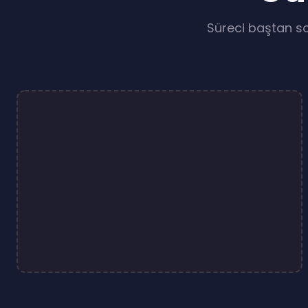
Tümünü Gör
Süreci baştan so