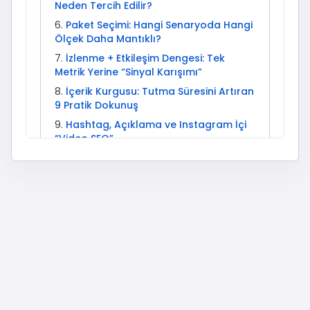
Neden Tercih Edilir?
Paket Seçimi: Hangi Senaryoda Hangi
Ölçek Daha Mantıklı?
İzlenme + Etkileşim Dengesi: Tek
Metrik Yerine “Sinyal Karışımı”
İçerik Kurgusu: Tutma Süresini Artıran
9 Pratik Dokunuş
Hashtag, Açıklama ve Instagram İçi
“Video SEO”
Ölçüm Disiplini: Hangi Metrik Ne
Zaman Anlamlı?
Sorun Giderme: En Sık Karşılaşılan 8
Durum
Kurumsal ve Ajans Kullanımı:
Planlama Şablonları
Bütçe ve Kanal Dağılımı: Dengeyi
Nasıl Kurarsınız?
Etik, Uyum ve Gerçekçi Beklenti
Yönetimi