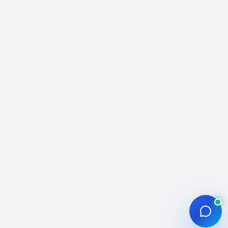
Çalışır? (Metrik Mantığını Doğru
Okumak)
Reels İçin “İlk 3 Saniye” Tasarımı:
Hook Mimarisi
Teslimat Hızı Planlama: Doğal
Görünüm İçin Zamanlama
A/B Test Rehberi: İzlenme Desteğini
“Öğrenme” İçin Kullanmak
Sinyal Haritalama: İzlenme Hangi
Hedefe Hizmet Eder?
URL Doğrulama ve Public Kontrolü:
Sipariş Hatalarını Azaltma
İçerik Türüne Göre Örnek
Kampanya Kurguları (Uygulamalı)
İzlenme Desteği Sonrası 48 Saatlik
Optimizasyon Rutini
Sık Sorulan Operasyonel Detaylar:
Ne Yaparsanız Süreç Daha Sorunsuz
İlerler?