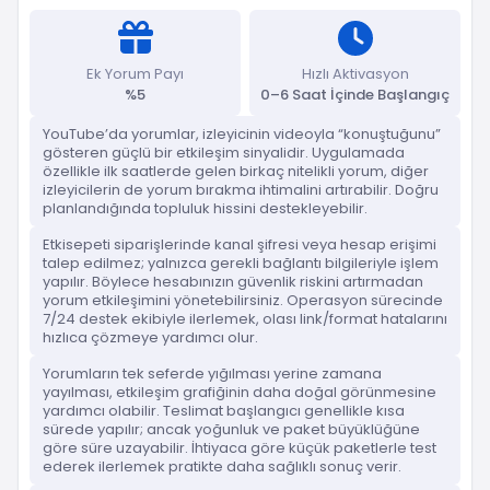
Ek Yorum Payı
Hızlı Aktivasyon
%5
0–6 Saat İçinde Başlangıç
YouTube’da yorumlar, izleyicinin videoyla “konuştuğunu”
gösteren güçlü bir etkileşim sinyalidir. Uygulamada
özellikle ilk saatlerde gelen birkaç nitelikli yorum, diğer
izleyicilerin de yorum bırakma ihtimalini artırabilir. Doğru
planlandığında topluluk hissini destekleyebilir.
Etkisepeti siparişlerinde kanal şifresi veya hesap erişimi
talep edilmez; yalnızca gerekli bağlantı bilgileriyle işlem
yapılır. Böylece hesabınızın güvenlik riskini artırmadan
yorum etkileşimini yönetebilirsiniz. Operasyon sürecinde
7/24 destek ekibiyle ilerlemek, olası link/format hatalarını
hızlıca çözmeye yardımcı olur.
Yorumların tek seferde yığılması yerine zamana
yayılması, etkileşim grafiğinin daha doğal görünmesine
yardımcı olabilir. Teslimat başlangıcı genellikle kısa
sürede yapılır; ancak yoğunluk ve paket büyüklüğüne
göre süre uzayabilir. İhtiyaca göre küçük paketlerle test
ederek ilerlemek pratikte daha sağlıklı sonuç verir.