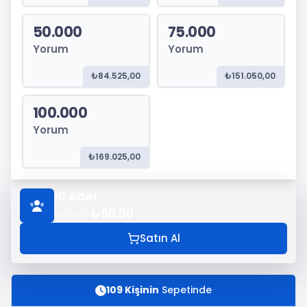
50.000
75.000
Yorum
Yorum
₺84.525,00
₺151.050,00
100.000
Yorum
₺169.025,00
10
Adet
₺50,00
₺75,00
Satın Al
109 Kişinin
Sepetinde