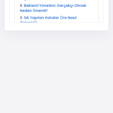
Beklenti Yönetimi: Gerçekçi Olmak
Neden Önemli?
Sık Yapılan Hatalar (Ve Nasıl
Önlenir?)
Sorun Giderme: Teslimat Gecikirse
Ne Yapmalısınız?
Sektöre Göre Kullanım Örnekleri
İleri Seviye Stratejiler (Uygulamada
İşe Yaran Yaklaşımlar)
İlgili Etkisepeti Hizmetleri
Kısa FAQ Özeti
Sonuç
YouTube Yorum Satın Al: Neyi
Çözer, Neyi Çözmez?