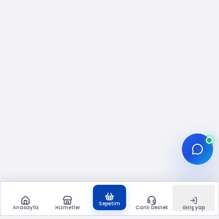
birlikte değerlendirilir. Yorumlar bu bütünün bir
parçası olarak “etkileşim yoğunluğu” tarafını
destekleyebilir.
Etkisepeti’nde süreç şifresiz ilerler; kanal şifresi
veya hesap erişimi talep edilmez. Siparişler SSL
korumalı ödeme altyapısıyla alınır ve çoğu
senaryoda kademeli teslimat mantığıyla
yönetilir. Teslimat hızı, yorumların görünürlüğü
ve olası dalgalanmalar; paket kapsamına,
sistem yoğunluğuna ve YouTube’un filtre
dinamiklerine göre değişebilir.
YouTube’da Yorumların Rolü:
Algoritma ve İzleyici Psikolojisi
Sepetim
Anasayfa
Hizmetler
Canlı Destek
Giriş yap
YouTube yorumları iki açıdan önem taşır: