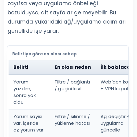
zayıfsa veya uygulama önbelleği
bozulduysa, alt sayfalar gelmeyebilir. Bu
durumda yukarıdaki ağ/uygulama adımları
genellikle işe yarar.
Belirtiye göre en olası sebep
Belirti
En olası neden
İlk bakılacak 
Yorum
Filtre / bağlantı
Web’den kontro
yazdım,
/ geçici kısıt
+ VPN kapat
sonra yok
oldu
Yorum sayısı
Filtre / silinme /
Ağ değiştir +
var, içeride
yükleme hatası
uygulama
az yorum var
güncelle