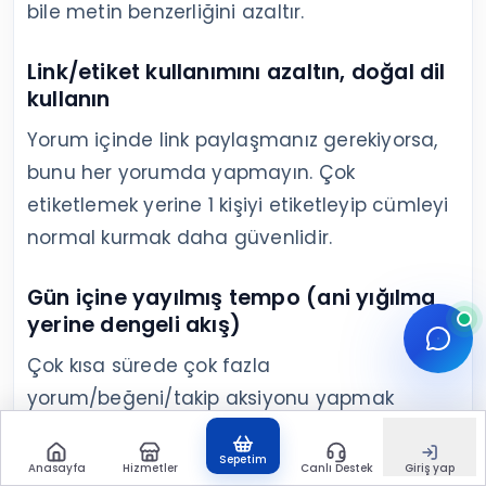
bile metin benzerliğini azaltır.
Link/etiket kullanımını azaltın, doğal dil
kullanın
Yorum içinde link paylaşmanız gerekiyorsa,
bunu her yorumda yapmayın. Çok
etiketlemek yerine 1 kişiyi etiketleyip cümleyi
normal kurmak daha güvenlidir.
Gün içine yayılmış tempo (ani yığılma
yerine dengeli akış)
Çok kısa sürede çok fazla
yorum/beğeni/takip aksiyonu yapmak
yerine, gün içine dağıtmak daha az risk
üretir. Bu, hem hesap güvenliği hem de
Sepetim
Anasayfa
Hizmetler
Canlı Destek
Giriş yap