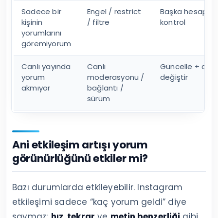
Sadece bir
Engel / restrict
Başka hesapta
kişinin
/ filtre
kontrol
yorumlarını
göremiyorum
Canlı yayında
Canlı
Güncelle + ağ
yorum
moderasyonu /
değiştir
akmıyor
bağlantı /
sürüm
Ani etkileşim artışı yorum
görünürlüğünü etkiler mi?
Bazı durumlarda etkileyebilir. Instagram
etkileşimi sadece “kaç yorum geldi” diye
saymaz;
hız
,
tekrar
ve
metin benzerliği
gibi