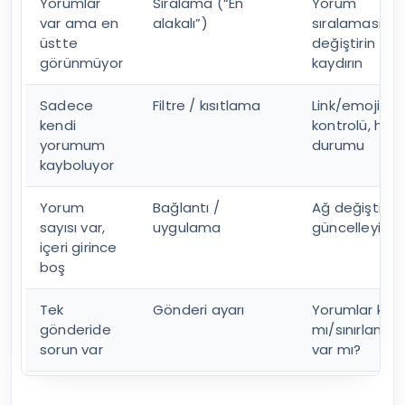
Yorumlar
Sıralama (“En
Yorum
var ama en
alakalı”)
sıralamasını
üstte
değiştirin / a
görünmüyor
kaydırın
Sadece
Filtre / kısıtlama
Link/emoji/te
kendi
kontrolü, hes
yorumum
durumu
kayboluyor
Yorum
Bağlantı /
Ağ değiştirin,
sayısı var,
uygulama
güncelleyin
içeri girince
boş
Tek
Gönderi ayarı
Yorumlar kapa
gönderide
mı/sınırlandı
sorun var
var mı?