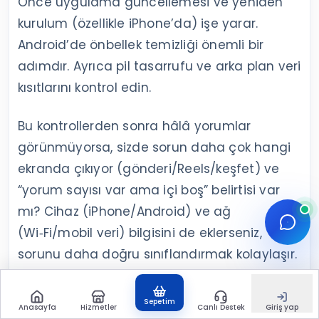
Önce uygulama güncellemesi ve yeniden
kurulum (özellikle iPhone’da) işe yarar.
Android’de önbellek temizliği önemli bir
adımdır. Ayrıca pil tasarrufu ve arka plan veri
kısıtlarını kontrol edin.
Bu kontrollerden sonra hâlâ yorumlar
görünmüyorsa, sizde sorun daha çok hangi
ekranda çıkıyor (gönderi/Reels/keşfet) ve
“yorum sayısı var ama içi boş” belirtisi var
mı? Cihaz (iPhone/Android) ve ağ
(Wi‑Fi/mobil veri) bilgisini de eklerseniz,
sorunu daha doğru sınıflandırmak kolaylaşır.
Sepetim
Anasayfa
Hizmetler
Canlı Destek
Giriş yap