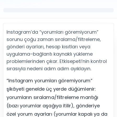
Twitter (X) Beğeni Satın Al
X (Twitter) Ücretsiz Takipçi
Twitter (X) Takipçi Satın Al
X (Twitter) Ücretsiz Beğeni
Twitter (X) Retweet Satın Al
Tümünü Gör
Twitter (X) Video İzlenme Satın Al
Diğer ücretsiz araçlar
Tümünü Gör
Facebook Araçları
Instagram’da “yorumları göremiyorum”
YouTube
LinkedIn Araçları
YouTube Abone Satın Al
Spotify Araçları
sorunu çoğu zaman sıralama/filtreleme,
YouTube Beğeni Satın Al
Telegram Araçları
gönderi ayarları, hesap kısıtları veya
YouTube İzlenme Satın Al
Twitch Araçları
uygulama–bağlantı kaynaklı yükleme
YouTube Yorum Satın Al
SoundCloud Araçları
problemlerinden çıkar. Etkisepeti’nin kontrol
Tümünü Gör
Snapchat Araçları
sırasıyla nedeni adım adım ayıklayın.
Facebook
Tümünü Gör
Facebook Beğeni Satın Al
“Instagram yorumları göremiyorum”
Facebook Takipçi Satın Al
şikâyeti genelde üç yerde düğümlenir:
Facebook Yorum Satın Al
Facebook Video İzlenme Satın Al
yorumların sıralama/filtreleme mantığı
Tümünü Gör
(bazı yorumlar aşağıya itilir), gönderiye
özel yorum ayarları (yorumlar kapalı ya da