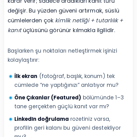
karar verir; sadece aradıkları kanıt türü
değişir. Bu yüzden güveni artırmak, süslü
cümlelerden çok
kimlik netliği + tutarlılık +
kanıt
üçlüsünü görünür kılmakla ilgilidir.
Başlarken şu noktaları netleştirmek işinizi
kolaylaştırır:
İlk ekran
(fotoğraf, başlık, konum) tek
cümlede “ne yaptığınızı” anlatıyor mu?
Öne Çıkanlar (Featured)
bölümünde 1–3
tane gerçekten güçlü kanıt var mı?
LinkedIn doğrulama
rozetiniz varsa,
profilin geri kalanı bu güveni destekliyor
mu?