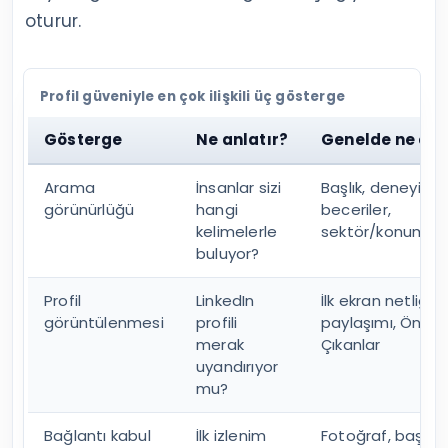
oturur.
Profil güveniyle en çok ilişkili üç gösterge
Gösterge
Ne anlatır?
Genelde ne etki
Arama
İnsanlar sizi
Başlık, deneyim di
görünürlüğü
hangi
beceriler,
kelimelerle
sektör/konum
buluyor?
Profil
LinkedIn
İlk ekran netliği, i
görüntülenmesi
profili
paylaşımı, Öne
merak
Çıkanlar
uyandırıyor
mu?
Bağlantı kabul
İlk izlenim
Fotoğraf, başlık,