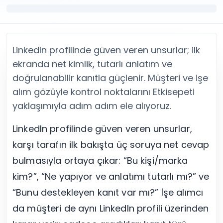
Twitter (X) Beğeni Satın Al
X (Twitter) Ücretsiz Takipçi
Twitter (X) Takipçi Satın Al
X (Twitter) Ücretsiz Beğeni
Twitter (X) Retweet Satın Al
Tümünü Gör
Twitter (X) Video İzlenme Satın Al
Diğer ücretsiz araçlar
LinkedIn profilinde güven veren unsurlar; ilk
Tümünü Gör
Facebook Araçları
YouTube
LinkedIn Araçları
ekranda net kimlik, tutarlı anlatım ve
YouTube Abone Satın Al
Spotify Araçları
doğrulanabilir kanıtla güçlenir. Müşteri ve işe
YouTube Beğeni Satın Al
Telegram Araçları
alım gözüyle kontrol noktalarını Etkisepeti
YouTube İzlenme Satın Al
Twitch Araçları
yaklaşımıyla adım adım ele alıyoruz.
YouTube Yorum Satın Al
SoundCloud Araçları
Tümünü Gör
Snapchat Araçları
LinkedIn profilinde güven veren unsurlar,
Facebook
Tümünü Gör
karşı tarafın ilk bakışta üç soruya net cevap
Facebook Beğeni Satın Al
Facebook Takipçi Satın Al
bulmasıyla ortaya çıkar: “Bu kişi/marka
Facebook Yorum Satın Al
kim?”, “Ne yapıyor ve anlatımı tutarlı mı?” ve
Facebook Video İzlenme Satın Al
“Bunu destekleyen kanıt var mı?” İşe alımcı
Tümünü Gör
da müşteri de aynı LinkedIn profili üzerinden