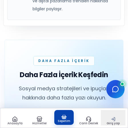
ve dijital pazarlama trendleri hakkında
bilgiler paylaşır.
DAHA FAZLA IÇERIK
Daha Fazla İçerik Keşfedin
Sosyal medya stratejileri ve ipuçları
hakkında daha fazla yazı okuyun.
Tüm Blog Yazıları
Sepetim
Anasayfa
Hizmetler
Canlı Destek
Giriş yap