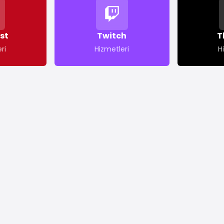
st
Twitch
T
ri
Hizmetleri
H