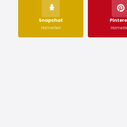
Tümünü Gör
Snapchat
Pintere
Hizmetleri
Hizmetle