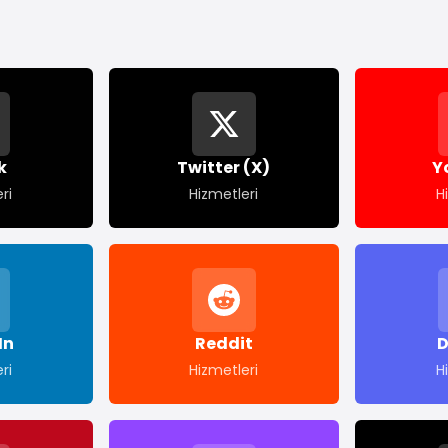
k
Twitter (X)
Y
ri
Hizmetleri
H
In
Reddit
D
ri
Hizmetleri
H