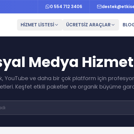
0 554 712 3406
destek@etkis
HİZMET LİSTESİ
ÜCRETSİZ ARAÇLAR
BLO
osyal Medya Hizmet
k, YouTube ve daha bir çok platform için profesy
tleri. Keşfet etkili paketler ve organik büyüme gara