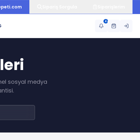
epeti.com
Sipariş Sorgula
Siparişlerim
4
G
leri
onel sosyal medya
ntisi.