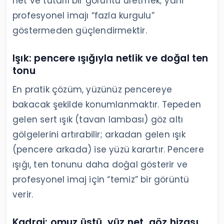
net ve tutarlı bir görüntü üretmek; yani
profesyonel imajı “fazla kurgulu”
göstermeden güçlendirmektir.
Işık: pencere ışığıyla netlik ve doğal ten
tonu
En pratik çözüm, yüzünüz pencereye
bakacak şekilde konumlanmaktır. Tepeden
gelen sert ışık (tavan lambası) göz altı
gölgelerini artırabilir; arkadan gelen ışık
(pencere arkada) ise yüzü karartır. Pencere
ışığı, ten tonunu daha doğal gösterir ve
profesyonel imaj için “temiz” bir görüntü
verir.
Kadraj: omuz üstü, yüz net, göz hizası