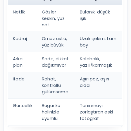
Netlik
Gözler
Bulanık, düşük
keskin, yüz
ışık
net
Kadraj
Omuz üstü,
Uzak çekim, tam
yüz büyük
boy
Arka
Sade, dikkat
Kalabalık,
plan
dağıtmıyor
yazılı/karmaşık
İfade
Rahat,
Aşırı poz, aşırı
kontrollü
ciddi
gülümseme
Güncellik
Bugünkü
Tanınmayı
halinizle
zorlaştıran eski
uyumlu
fotoğraf