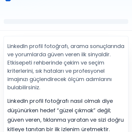
Twitter (X) Beğeni Satın Al
X (Twitter) Ücretsiz Takipçi
Twitter (X) Takipçi Satın Al
X (Twitter) Ücretsiz Beğeni
Twitter (X) Retweet Satın Al
Tümünü Gör
Twitter (X) Video İzlenme Satın Al
Diğer ücretsiz araçlar
Tümünü Gör
Facebook Araçları
YouTube
LinkedIn Araçları
YouTube Abone Satın Al
Spotify Araçları
LinkedIn profil fotoğrafı, arama sonuçlarında
YouTube Beğeni Satın Al
Telegram Araçları
ve yorumlarda güven veren ilk sinyaldir.
YouTube İzlenme Satın Al
Twitch Araçları
Etkisepeti rehberinde çekim ve seçim
YouTube Yorum Satın Al
SoundCloud Araçları
kriterlerini, sık hataları ve profesyonel
Tümünü Gör
Snapchat Araçları
imajınızı güçlendirecek ölçüm adımlarını
Facebook
Tümünü Gör
Facebook Beğeni Satın Al
bulabilirsiniz.
Facebook Takipçi Satın Al
Facebook Yorum Satın Al
LinkedIn profil fotoğrafı nasıl olmalı diye
Facebook Video İzlenme Satın Al
düşünürken hedef “güzel çıkmak” değil;
Tümünü Gör
güven veren, tıklanma yaratan ve sizi doğru
kitleye tanıtan bir ilk izlenim üretmektir.