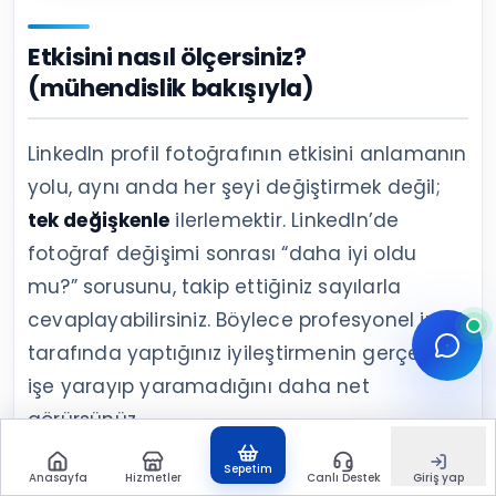
Etkisini nasıl ölçersiniz?
(mühendislik bakışıyla)
LinkedIn profil fotoğrafının etkisini anlamanın
yolu, aynı anda her şeyi değiştirmek değil;
tek değişkenle
ilerlemektir. LinkedIn’de
fotoğraf değişimi sonrası “daha iyi oldu
mu?” sorusunu, takip ettiğiniz sayılarla
cevaplayabilirsiniz. Böylece profesyonel imaj
tarafında yaptığınız iyileştirmenin gerçekten
işe yarayıp yaramadığını daha net
görürsünüz.
Sepetim
LinkedIn’de takip edilecek sayılar
Anasayfa
Hizmetler
Canlı Destek
Giriş yap