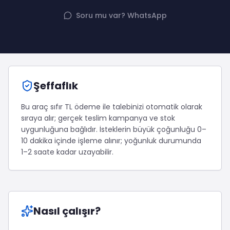
Twitter (X) Beğeni Satın Al
X (Twitter) Ücretsiz Takipçi
Twitter (X) Takipçi Satın Al
X (Twitter) Ücretsiz Beğeni
Soru mu var? WhatsApp
Twitter (X) Retweet Satın Al
Tümünü Gör
Twitter (X) Video İzlenme Satın Al
Diğer ücretsiz araçlar
Tümünü Gör
Facebook Araçları
YouTube
LinkedIn Araçları
YouTube Abone Satın Al
Spotify Araçları
Şeffaflık
YouTube Beğeni Satın Al
Telegram Araçları
YouTube İzlenme Satın Al
Twitch Araçları
Bu araç sıfır TL ödeme ile talebinizi otomatik olarak
YouTube Yorum Satın Al
SoundCloud Araçları
sıraya alır; gerçek teslim kampanya ve stok
Tümünü Gör
Snapchat Araçları
uygunluğuna bağlıdır.
İsteklerin büyük çoğunluğu 0–
Facebook
Tümünü Gör
10 dakika içinde işleme alınır; yoğunluk durumunda
Facebook Beğeni Satın Al
1–2 saate kadar uzayabilir.
Facebook Takipçi Satın Al
Facebook Yorum Satın Al
Facebook Video İzlenme Satın Al
Tümünü Gör
Nasıl çalışır?