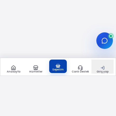
için, en iyi sonuç için doğru link formatını
kullanmanız ve tweetin herkese açık
olduğundan emin olmanız gerekir. Aşağıdaki
adımlar pratikte en az hata ile ilerlemenizi
sağlar.
Görüntülenme artırmak istediğiniz
tweeti X (Twitter) uygulamasında veya
web’de açın.
Paylaş menüsünden “Bağlantıyı
kopyala” seçeneği ile tweet linkini alın
Sepetim
Anasayfa
Hizmetler
Canlı Destek
Giriş yap
(profil linki değil, doğrudan tweet linki
olmalı).
Bu sayfadaki forma tweet permalinkini
yapıştırın. Linkin sonunda genellikle bir
“status/…” numarası bulunur.
Talebi gönderin. Ücretsiz