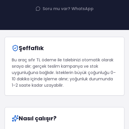
Twitter (X) Beğeni Satın Al
X (Twitter) Ücretsiz Takipçi
Twitter (X) Takipçi Satın Al
X (Twitter) Ücretsiz Beğeni
Soru mu var? WhatsApp
Twitter (X) Retweet Satın Al
Tümünü Gör
Twitter (X) Video İzlenme Satın Al
Diğer ücretsiz araçlar
Tümünü Gör
Facebook Araçları
YouTube
LinkedIn Araçları
YouTube Abone Satın Al
Spotify Araçları
Şeffaflık
YouTube Beğeni Satın Al
Telegram Araçları
YouTube İzlenme Satın Al
Twitch Araçları
Bu araç sıfır TL ödeme ile talebinizi otomatik olarak
YouTube Yorum Satın Al
SoundCloud Araçları
sıraya alır; gerçek teslim kampanya ve stok
Tümünü Gör
Snapchat Araçları
uygunluğuna bağlıdır.
İsteklerin büyük çoğunluğu 0–
Facebook
Tümünü Gör
10 dakika içinde işleme alınır; yoğunluk durumunda
Facebook Beğeni Satın Al
1–2 saate kadar uzayabilir.
Facebook Takipçi Satın Al
Facebook Yorum Satın Al
Facebook Video İzlenme Satın Al
Tümünü Gör
Nasıl çalışır?