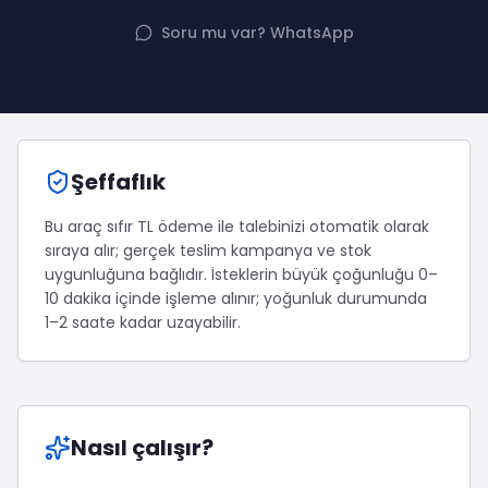
Twitter (X) Beğeni Satın Al
X (Twitter) Ücretsiz Takipçi
Twitter (X) Takipçi Satın Al
X (Twitter) Ücretsiz Beğeni
Soru mu var? WhatsApp
Twitter (X) Retweet Satın Al
Tümünü Gör
Twitter (X) Video İzlenme Satın Al
Diğer ücretsiz araçlar
Tümünü Gör
Facebook Araçları
YouTube
LinkedIn Araçları
YouTube Abone Satın Al
Spotify Araçları
Şeffaflık
YouTube Beğeni Satın Al
Telegram Araçları
YouTube İzlenme Satın Al
Twitch Araçları
Bu araç sıfır TL ödeme ile talebinizi otomatik olarak
YouTube Yorum Satın Al
SoundCloud Araçları
sıraya alır; gerçek teslim kampanya ve stok
Tümünü Gör
Snapchat Araçları
uygunluğuna bağlıdır.
İsteklerin büyük çoğunluğu 0–
Facebook
Tümünü Gör
10 dakika içinde işleme alınır; yoğunluk durumunda
Facebook Beğeni Satın Al
1–2 saate kadar uzayabilir.
Facebook Takipçi Satın Al
Facebook Yorum Satın Al
Facebook Video İzlenme Satın Al
Tümünü Gör
Nasıl çalışır?