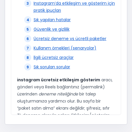
Instagram’da etkileşim ve gösterim için
pratik ipuçları
Sık yapılan hatalar
Güvenlik ve gizlilik
Ücretsiz deneme vs ücretli paketler
Kullanım örnekleri (senaryolar)
İlgili ücretsiz araçlar
Sık sorulan sorular
instagram ücretsiz etkileşim gösterim
aracı,
gönderi veya Reels bağlantınız (permalink)
üzerinden
deneme niteliğinde
bir talep
oluşturmanıza yardımcı olur. Bu sayfa bir
“paket satın alma” ekranı değildir; şifresiz, sıfır
TL deneme akışıyla çalışır. Etkileşim/gösterim
gibi metriklerde sonuçlar; içeriğin kalitesi,
hesabın geçmiş performansı, hedef kitle