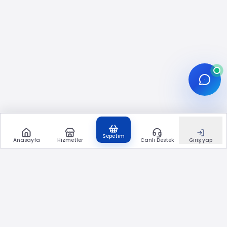
Ayrıca “etkileşim gösterim” kavramını pratikte
şöyle düşünebilirsiniz: Instagram algoritması,
içeriklerin dağıtımını kullanıcı davranış
sinyallerine göre ayarlar. İçeriğiniz doğru kitleye
ulaştığında, ilk dakikalardaki izlenme süresi,
kaydetme ve paylaşım gibi sinyaller gönderinin
performansını destekleyebilir. Bu sayfadaki
ücretsiz deneme, bu sinyalleri test etmek ve
içerik stratejinizi gözlemlemek için bir başlangıç
adımıdır.
Sepetim
Anasayfa
Instagram tarafında farklı metrikleri ayrı ayrı
Hizmetler
Canlı Destek
Giriş yap
güçlendirmek isteyebilirsiniz. Örneğin Reels
odaklıysanız
Instagram Reels izlenme satın al
veya etkileşimi çeşitlendirmek için
Instagram
beğeni satın al
, daha derin sinyal için
Instagram
kaydetme satın al
seçenekleri
değerlendirilebilir. Ücretsiz araçlar tarafında ise
Ücretsiz İzlenme
ya da
Ücretsiz Beğeni
gibi