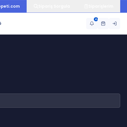
epeti.com
Sipariş Sorgula
Siparişlerim
4
G