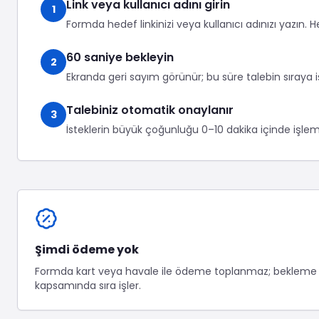
Tümünü Gör
Link veya kullanıcı adını girin
1
Formda hedef linkinizi veya kullanıcı adınızı yazın. H
60 saniye bekleyin
2
Ekranda geri sayım görünür; bu süre talebin sıraya iş
Talebiniz otomatik onaylanır
3
İsteklerin büyük çoğunluğu 0–10 dakika içinde işlem
Şimdi ödeme yok
Formda kart veya havale ile ödeme toplanmaz; bekleme a
kapsamında sıra işler.