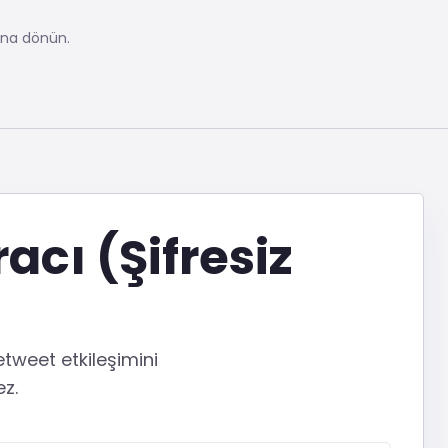
ına dönün.
acı (Şifresiz
tweet etkileşimini
ez.