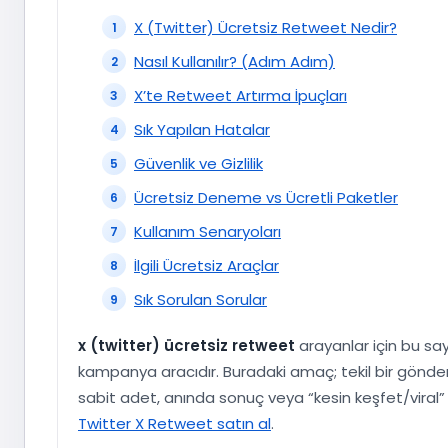
X (Twitter) Ücretsiz Retweet Nedir?
Nasıl Kullanılır? (Adım Adım)
X’te Retweet Artırma İpuçları
Sık Yapılan Hatalar
Güvenlik ve Gizlilik
Ücretsiz Deneme vs Ücretli Paketler
Kullanım Senaryoları
İlgili Ücretsiz Araçlar
Sık Sorulan Sorular
x (twitter) ücretsiz retweet
arayanlar için bu say
kampanya aracıdır. Buradaki amaç; tekil bir gönderi
sabit adet, anında sonuç veya “kesin keşfet/viral” g
Twitter X Retweet satın al
.