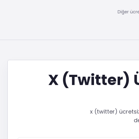
Diğer ücr
X (Twitter) 
x (twitter) ücret
de