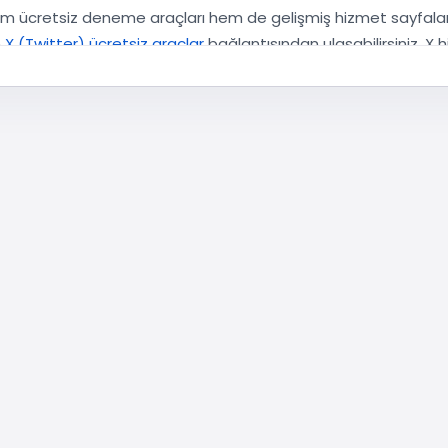
m ücretsiz deneme araçları hem de gelişmiş hizmet sayfaları
e
X (Twitter) ücretsiz araçlar
bağlantısından ulaşabilirsiniz. X
etlerimiz
sayfaları yardımcı olur.
edir?
) paylaştığınız bir gönderinin bağlantısını girerek, deneme k
mek, X hesabınızın parolasını kesinlikle istememesi demektir. Bu 
lidir: Sınırsız retweet, sabit adet garantisi, belirli bir süre 
 etmez. Deneme kampanyalarının kapsamı dönemsel yoğunluk, gö
re göre değişebilir.
iş ölçek veya farklı hedefleme ihtiyaçlarıysa ücretli sayfal
fasını inceleyebilir; görünürlük tarafını güçlendirmek için de
T
 yeterli değildir; beğeni, görüntülenme ve profil tıklaması gibi 