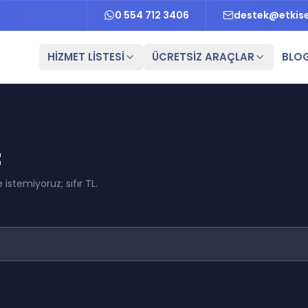
0 554 712 3406
destek@etkis
HİZMET LİSTESİ
ÜCRETSİZ ARAÇLAR
BLO
t
istemiyoruz; sıfır TL.