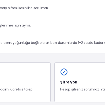
esap şifresi kesinlikle sorulmaz.
lenmesi için ayrılır.
e alınır; yoğunluğa bağlı olarak bazı durumlarda 1–2 saate kadar u
Şifre yok
dımı ücretsiz talep
Hesap şifreniz sorulmaz. Yal