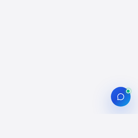
r. Profil linki, arama linki veya “X ana sayfa”
bulunabilir.
tps://twitter.com/
e açık paylaşımlarda doğrulama yapılamayabilir.
 olmak zorunda değildir; yoğunluğa göre
ntülenebilir.
iz: