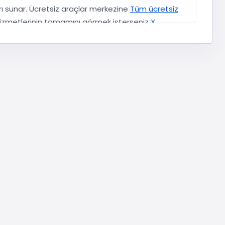
 sunar. Ücretsiz araçlar merkezine
Tüm ücretsiz
 hizmetlerinin tamamını görmek isterseniz
X
ampanyası kapsamında retweet etkileşimi talep
sayfada kullanıcı adı/şifre girişi yoktur; yalnızca
içinde kesin teslimat, trend listesine girme veya
nderinin türü (metin, görsel, video), gönderinin
ar daha uygun olabilir. Örneğin, retweet odağında
witter X Tweet Goruntulenme satın al
ile birlikte
metrikler genellikle birbirini destekler.