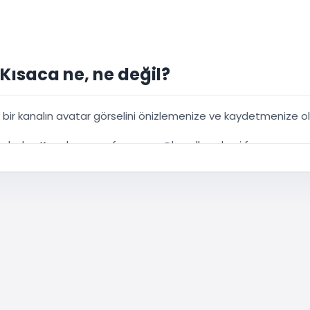
Kısaca ne, ne değil?
k bir kanalın avatar görselini önizlemenize ve kaydetmenize o
a bakın. Kanal ana sayfası veya @handle adresi forma uygun
s olarak kullanın, izinsiz yeniden yayınlamayın.
me araçları
YouTube ücretsiz araçlar
sayfasında.
 link türünü seçmek.
ni kopyalayın.