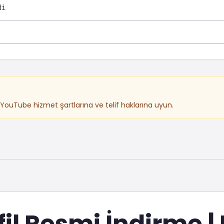
di
n. YouTube hizmet şartlarına ve telif haklarına uyun.
il Resmi İndirme |