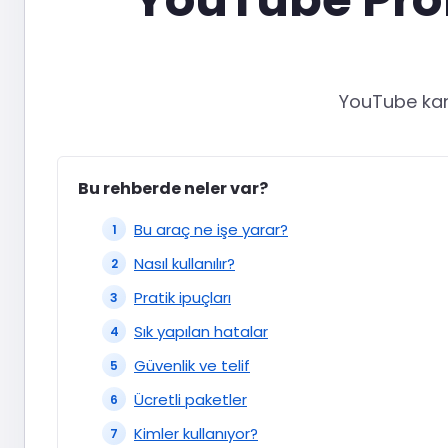
Tümünü Gör
YouTube kanal
Bu rehberde neler var?
Bu araç ne işe yarar?
Nasıl kullanılır?
Pratik ipuçları
Sık yapılan hatalar
Güvenlik ve telif
Ücretli paketler
Kimler kullanıyor?