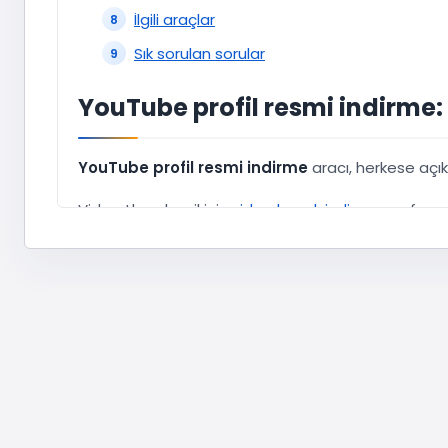
İlgili araçlar
Sık sorulan sorular
YouTube profil resmi indirme: 
YouTube profil resmi indirme
aracı, herkese açı
Video thumbnail için
video kapak indirme
sayfasın
Avatar küçük boyutta sunulur; marka kitinde referan
YouTube ücretsiz abone, beğeni, izlenme ve indir
Adım adım nasıl kullanılır?
Birkaç adımda tamamlanır; asıl önemli nokta doğru
Kanalı açın; adres çubuğundan kanal URL'si