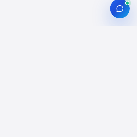
ÇLAR
KURUMSAL
arı
Hakkımızda
İletişim
ı
Blog
ları
Yayın Politikası