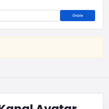
Önizle
 Kanal Avatar