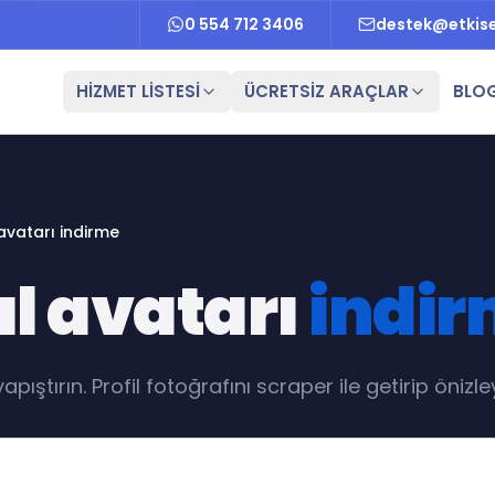
0 554 712 3406
destek@etkis
HİZMET LİSTESİ
ÜCRETSİZ ARAÇLAR
BLO
avatarı indirme
l avatarı
indi
tırın. Profil fotoğrafını scraper ile getirip önizleyeb