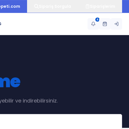
epeti.com
Sipariş Sorgula
Siparişlerim
4
G
rme
ilir ve indirebilirsiniz.