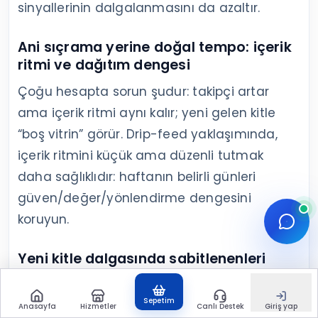
sinyallerinin dalgalanmasını da azaltır.
Ani sıçrama yerine doğal tempo: içerik
ritmi ve dağıtım dengesi
Çoğu hesapta sorun şudur: takipçi artar
ama içerik ritmi aynı kalır; yeni gelen kitle
“boş vitrin” görür. Drip-feed yaklaşımında,
içerik ritmini küçük ama düzenli tutmak
daha sağlıklıdır: haftanın belirli günleri
güven/değer/yönlendirme dengesini
koruyun.
Yeni kitle dalgasında sabitlenenleri
güncellemek
Bir Reels keşfe düştüyse veya ortak
Sepetim
Anasayfa
Hizmetler
Canlı Destek
Giriş yap