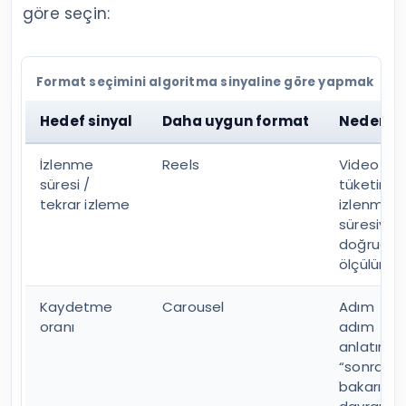
göre seçin:
Format seçimini algoritma sinyaline göre yapmak
Hedef sinyal
Daha uygun format
Neden?
İzlenme
Reels
Video
süresi /
tüketimi,
tekrar izleme
izlenme
süresiyle
doğruda
ölçülür.
Kaydetme
Carousel
Adım
oranı
adım
anlatım
“sonra
bakarım”