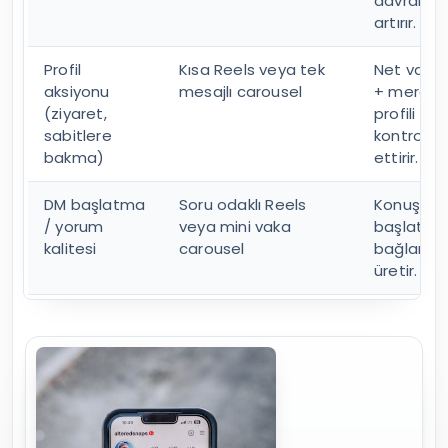
davranışın
artırır.
Profil
Kısa Reels veya tek
Net vaat
aksiyonu
mesajlı carousel
+ merak,
(ziyaret,
profili
sabitlere
kontrol
bakma)
ettirir.
DM başlatma
Soru odaklı Reels
Konuşma
/ yorum
veya mini vaka
başlatan
kalitesi
carousel
bağlam
üretir.