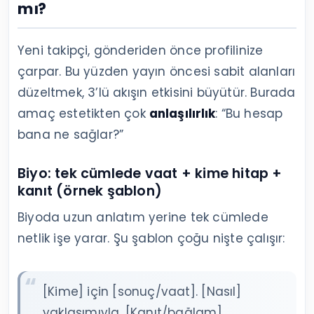
mı?
Yeni takipçi, gönderiden önce profilinize
çarpar. Bu yüzden yayın öncesi sabit alanları
düzeltmek, 3’lü akışın etkisini büyütür. Burada
amaç estetikten çok
anlaşılırlık
: “Bu hesap
bana ne sağlar?”
Biyo: tek cümlede vaat + kime hitap +
kanıt (örnek şablon)
Biyoda uzun anlatım yerine tek cümlede
netlik işe yarar. Şu şablon çoğu nişte çalışır:
[Kime] için [sonuç/vaat]. [Nasıl]
yaklaşımıyla. [Kanıt/bağlam].