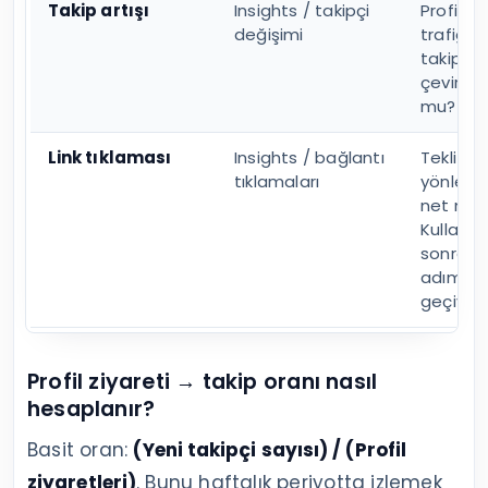
Takip artışı
Insights / takipçi
Profil, g
değişimi
trafiği
takipçiy
çevirebi
mu?
Link tıklaması
Insights / bağlantı
Teklif ve
tıklamaları
yönlend
net mi?
Kullanıcı
sonraki
adıma
geçiyor
Profil ziyareti → takip oranı nasıl
hesaplanır?
Basit oran:
(Yeni takipçi sayısı) / (Profil
ziyaretleri)
. Bunu haftalık periyotta izlemek