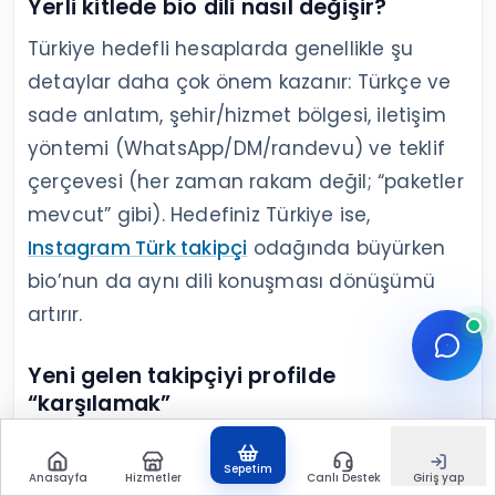
Yerli kitlede bio dili nasıl değişir?
Türkiye hedefli hesaplarda genellikle şu
detaylar daha çok önem kazanır: Türkçe ve
sade anlatım, şehir/hizmet bölgesi, iletişim
yöntemi (WhatsApp/DM/randevu) ve teklif
çerçevesi (her zaman rakam değil; “paketler
mevcut” gibi). Hedefiniz Türkiye ise,
Instagram Türk takipçi
odağında büyürken
bio’nun da aynı dili konuşması dönüşümü
artırır.
Yeni gelen takipçiyi profilde
“karşılamak”
Yeni gelen biri genelde şu sırayla tarar: profil
Sepetim
fotoğrafı → bio → sabitlenenler → öne
Anasayfa
Hizmetler
Canlı Destek
Giriş yap