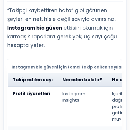
“Takipçi kaybettiren hata” gibi görünen
şeyleri en net, hisle değil sayıyla ayırırsınız.
Instagram bio güven
etkisini okumak için
karmaşık raporlara gerek yok; üç sayı çoğu
hesapta yeter.
Instagram bio güveni için temel takip edilen sayılar
Takip edilen sayı
Nereden bakılır?
Ne anla
Profil ziyaretleri
Instagram
İçerik ve
Insights
dağıtım
profile t
getiriyo
mu?