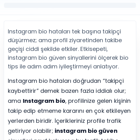
Twitter (X) Beğeni Satın Al
X (Twitter) Ücretsiz Takipçi
Twitter (X) Takipçi Satın Al
X (Twitter) Ücretsiz Beğeni
Twitter (X) Retweet Satın Al
Tümünü Gör
Twitter (X) Video İzlenme Satın Al
Diğer ücretsiz araçlar
Instagram bio hataları tek başına takipçi
Tümünü Gör
Facebook Araçları
YouTube
LinkedIn Araçları
düşürmez; ama profil ziyaretinden takibe
YouTube Abone Satın Al
Spotify Araçları
geçişi ciddi şekilde etkiler. Etkisepeti,
YouTube Beğeni Satın Al
Telegram Araçları
instagram bio güven sinyallerini ölçerek bio
YouTube İzlenme Satın Al
Twitch Araçları
tips ile adım adım iyileştirmeyi anlatıyor.
YouTube Yorum Satın Al
SoundCloud Araçları
Tümünü Gör
Snapchat Araçları
Instagram bio hataları doğrudan “takipçi
Facebook
Tümünü Gör
kaybettirir” demek bazen fazla iddialı olur;
Facebook Beğeni Satın Al
Facebook Takipçi Satın Al
ama
Instagram bio
, profilinize gelen kişinin
Facebook Yorum Satın Al
takip edip etmeme kararını en çok etkileyen
Facebook Video İzlenme Satın Al
yerlerden biridir. İçerikleriniz profile trafik
Tümünü Gör
getiriyor olabilir;
instagram bio güven