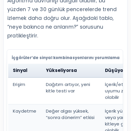
Algoritma davranışı dalgalı olabilir; bu
yüzden 7 ve 30 günlük pencerelerde trend
izlemek daha doğru olur. Aşağıdaki tablo,
“neye bakınca ne anlarım?” sorusunu
pratikleştirir.
İçgörüler’de sinyal kombinasyonlarını yorumlama
Sinyal
Yükseliyorsa
Düşüyors
Erişim
Dağıtım artıyor, yeni
İçerik/etike
kitle testi var
uyumu zayı
olabilir
Kaydetme
Değer algısı yüksek,
İçerik yüzey
“sonra dönerim” etkisi
veya yanlış
kitleye gidi
olabilir