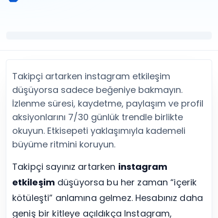
Twitter (X) Beğeni Satın Al
X (Twitter) Ücretsiz Takipçi
Twitter (X) Takipçi Satın Al
X (Twitter) Ücretsiz Beğeni
Twitter (X) Retweet Satın Al
Tümünü Gör
Twitter (X) Video İzlenme Satın Al
Diğer ücretsiz araçlar
Tümünü Gör
Facebook Araçları
YouTube
LinkedIn Araçları
YouTube Abone Satın Al
Spotify Araçları
Takipçi artarken instagram etkileşim
YouTube Beğeni Satın Al
Telegram Araçları
düşüyorsa sadece beğeniye bakmayın.
YouTube İzlenme Satın Al
Twitch Araçları
İzlenme süresi, kaydetme, paylaşım ve profil
YouTube Yorum Satın Al
SoundCloud Araçları
aksiyonlarını 7/30 günlük trendle birlikte
Tümünü Gör
Snapchat Araçları
okuyun. Etkisepeti yaklaşımıyla kademeli
Facebook
Tümünü Gör
Facebook Beğeni Satın Al
büyüme ritmini koruyun.
Facebook Takipçi Satın Al
Facebook Yorum Satın Al
Takipçi sayınız artarken
instagram
Facebook Video İzlenme Satın Al
etkileşim
düşüyorsa bu her zaman “içerik
Tümünü Gör
kötüleşti” anlamına gelmez. Hesabınız daha
geniş bir kitleye açıldıkça Instagram,