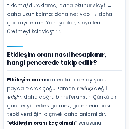
tıklama/duraklama; daha okunur slayt →
daha uzun kalma; daha net yapı → daha
çok kaydetme. Yani şablon, sinyalleri
üretmeyi kolaylaştırır.
Etkileşim oranı nasıl hesaplanır,
hangi pencerede takip edilir?
Etkileşim oranı
nda en kritik detay şudur:
payda olarak çoğu zaman
takipçi
değil,
erişim
daha doğru bir referanstır. Çünkü bir
gönderiyi herkes görmez; görenlerin nasıl
tepki verdiğini ölçmek daha anlamlıdır.
“
etkileşim oranı kaç olmalı
” sorusunu