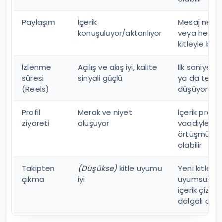
Paylaşım
İçerik
Mesaj net d
konuşuluyor/aktarılıyor
veya hedef
kitleyle bağ
İzlenme
Açılış ve akış iyi, kalite
İlk saniyeler
süresi
sinyali güçlü
ya da tem
(Reels)
düşüyor
Profil
Merak ve niyet
İçerik profil
ziyareti
oluşuyor
vaadiyle
örtüşmüyor
olabilir
Takipten
(Düşükse)
kitle uyumu
Yeni kitle
çıkma
iyi
uyumsuz v
içerik çizgisi
dalgalı olabi