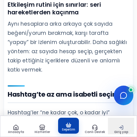
Etkileşim rutini için sınırlar: seri
hareketlerden kaçınma
Aynı hesaplara arka arkaya çok sayıda
beğeni/yorum bırakmak, karşı tarafta
“yapay” bir izlenim oluşturabilir. Daha sağlıklı
yöntem: az sayıda hesap seçip, gerçekten
takip ettiğiniz içeriklere düzenli ve anlamlı
katkı vermek.
Hashtag’te az ama isabetli seçim
Hashtag’ler “ne kadar çok, o kadar iyi”
yaklaşımından çok, içeriğin neyle ilgili
Sepetim
olduğunu doğru anlatma aracıdır. Daha
Anasayfa
Hizmetler
Canlı Destek
Giriş yap