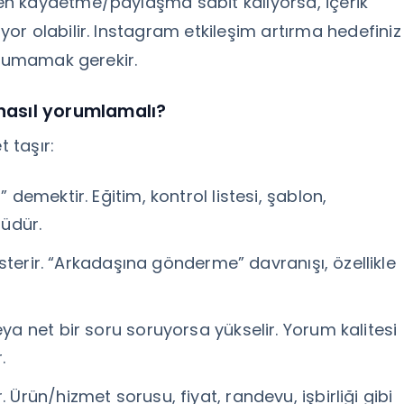
n kaydetme/paylaşma sabit kalıyorsa, içerik
r olabilir. Instagram etkileşim artırma hedefiniz
okumamak gerekir.
nasıl yorumlamalı?
t taşır:
emektir. Eğitim, kontrol listesi, şablon,
lüdür.
sterir. “Arkadaşına gönderme” davranışı, özellikle
ya net bir soru soruyorsa yükselir. Yorum kalitesi
.
. Ürün/hizmet sorusu, fiyat, randevu, işbirliği gibi