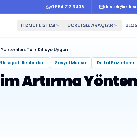
0 554 712 3406
destek@etkis
HİZMET LİSTESİ
ÜCRETSİZ ARAÇLAR
BLO
 Yöntemleri: Türk Kitleye Uygun
Etkisepeti Rehberleri
Sosyal Medya
Dijital Pazarlama