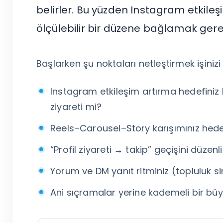
Tümünü Gör
belirler. Bu yüzden Instagram etkileşi
ölçülebilir bir düzene bağlamak gerek
Başlarken şu noktaları netleştirmek işinizi 
Instagram etkileşim artırma hedefiniz 
ziyareti mi?
Reels–Carousel–Story karışımınız he
“Profil ziyareti → takip” geçişini düze
Yorum ve DM yanıt ritminiz (topluluk sin
Ani sıçramalar yerine kademeli bir b