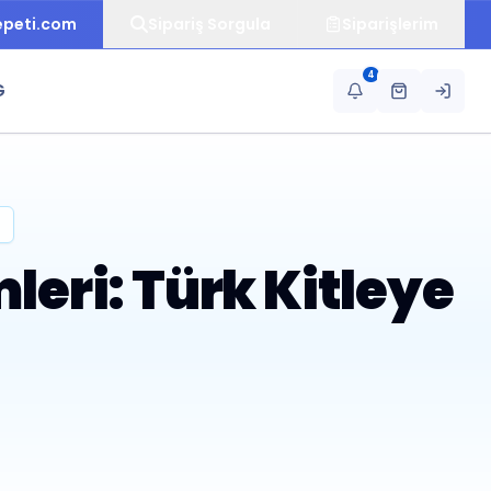
epeti.com
Sipariş Sorgula
Siparişlerim
4
G