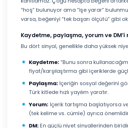
kanıtlamaz. Çoğu hesapta beğeni artarke
“hoş” bulunuyor ama “işe yarar” bulunmuyo
varsa, beğeniyi “tek başarı ölçütü” gibi 
Kaydetme, paylaşma, yorum ve DM’i 
Bu dört sinyal, genellikle daha yüksek niye
Kaydetme:
“Bunu sonra kullanacağım” d
fiyat/karşılaştırma gibi içeriklerde güç
Paylaşma:
İçeriğin sosyal değerini gö
Türk kitlede hızlı yayılım yaratır.
Yorum:
İçerik tartışma başlatıyorsa ve
(tek kelime vs. cümle) ayrıca önemlidir
DM:
En güçlü niyet sinyallerinden biridir