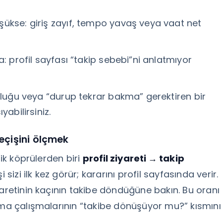
ükse: giriş zayıf, tempo yavaş veya vaat net
: profil sayfası “takip sebebi”ni anlatmıyor
nluğu veya “durup tekrar bakma” gerektiren bir
abilirsiniz.
geçişini ölçmek
tik köprülerden biri
profil ziyareti → takip
sizi ilk kez görür; kararını profil sayfasında verir.
yaretinin kaçının takibe döndüğüne bakın. Bu oranı
rma çalışmalarının “takibe dönüşüyor mu?” kısmını