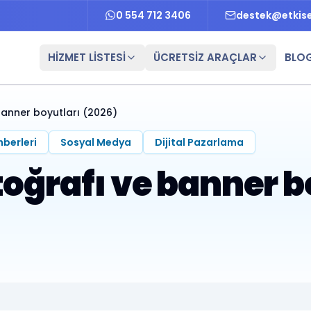
0 554 712 3406
destek@etkis
HİZMET LİSTESİ
ÜCRETSİZ ARAÇLAR
BLO
banner boyutları (2026)
hberleri
Sosyal Medya
Dijital Pazarlama
otoğrafı ve banner b