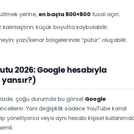
ültmek yerine,
en başta 800×800
tuval açın.
z kalınlaştırın; küçük boyutta kaybolabilir.
eyin; yazı/kenar bölgelerinde “pütür” oluşabilir.
yutu 2026: Google hesabıyla
e yansır?)
ğinizde, çoğu durumda bu görsel
Google
ncellenir. Yani değişiklik sadece YouTube kanal
 ekip yönetiyorsa veya aynı hesabı kişisel kullanımd
emli.