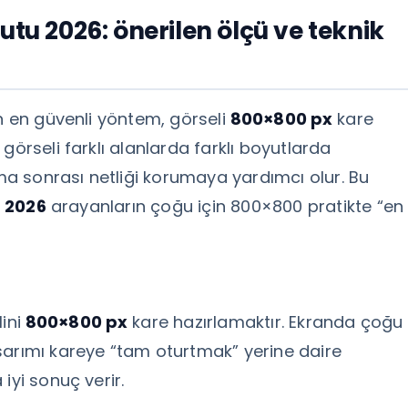
utu 2026: önerilen ölçü ve teknik
in en güvenli yöntem, görseli
800×800 px
kare
görseli farklı alanlarda farklı boyutlarda
rma sonrası netliği korumaya yardımcı olur. Bu
u 2026
arayanların çoğu için 800×800 pratikte “en
lini
800×800 px
kare hazırlamaktır. Ekranda çoğu
sarımı kareye “tam oturtmak” yerine daire
iyi sonuç verir.