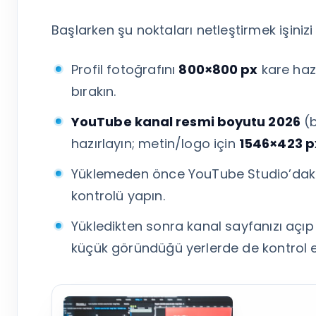
Tümünü Gör
Başlarken şu noktaları netleştirmek işinizi 
Profil fotoğrafını
800×800 px
kare hazı
bırakın.
YouTube kanal resmi boyutu 2026
(b
hazırlayın; metin/logo için
1546×423 p
Yüklemeden önce YouTube Studio’dak
kontrolü yapın.
Yükledikten sonra kanal sayfanızı açı
küçük göründüğü yerlerde de kontrol e