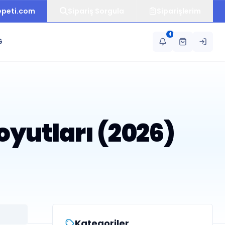
epeti.com
Sipariş Sorgula
Siparişlerim
4
G
oyutları (2026)
Kategoriler