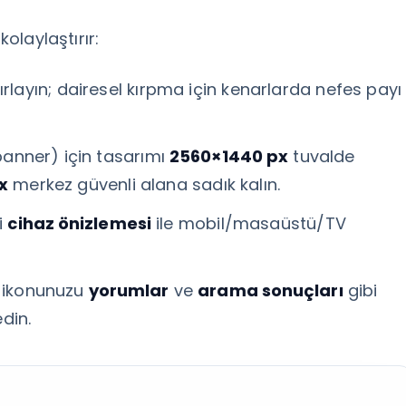
kolaylaştırır:
rlayın; dairesel kırpma için kenarlarda nefes payı
anner) için tasarımı
2560×1440 px
tuvalde
x
merkez güvenli alana sadık kalın.
i
cihaz önizlemesi
ile mobil/masaüstü/TV
p ikonunuzu
yorumlar
ve
arama sonuçları
gibi
din.