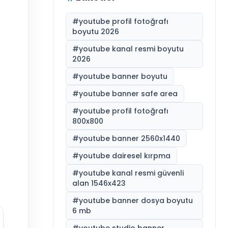
#
youtube profil fotoğrafı
boyutu 2026
#
youtube kanal resmi boyutu
2026
#
youtube banner boyutu
#
youtube banner safe area
#
youtube profil fotoğrafı
800x800
#
youtube banner 2560x1440
#
youtube dairesel kırpma
#
youtube kanal resmi güvenli
alan 1546x423
#
youtube banner dosya boyutu
6 mb
#
youtube studio banner