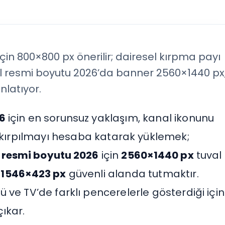
çin 800×800 px önerilir; dairesel kırpma payı
al resmi boyutu 2026’da banner 2560×1440 px
nlatıyor.
6
için en sorunsuz yaklaşım, kanal ikonunu
 kırpılmayı hesaba katarak yüklemek;
 resmi boyutu 2026
için
2560×1440 px
tuval
i
1546×423 px
güvenli alanda tutmaktır.
 ve TV’de farklı pencerelerle gösterdiği için
ıkar.