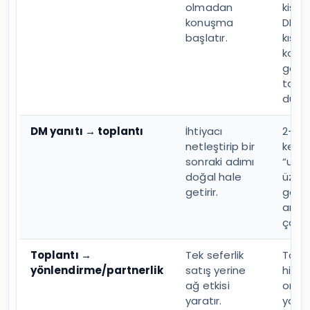
olmadan
kişis
konuşma
DM’de
başlatır.
kısa 
konud
gene
takılı
durum
DM yanıtı → toplantı
İhtiyacı
2-3 s
netleştirip bir
keşif
sonraki adımı
“uyg
doğal hale
üzer
getirir.
geçel
ama 
çağrı
Toplantı →
Tek seferlik
Tama
yönlendirme/partnerlik
satış yerine
hizme
ağ etkisi
orta
yaratır.
yayın