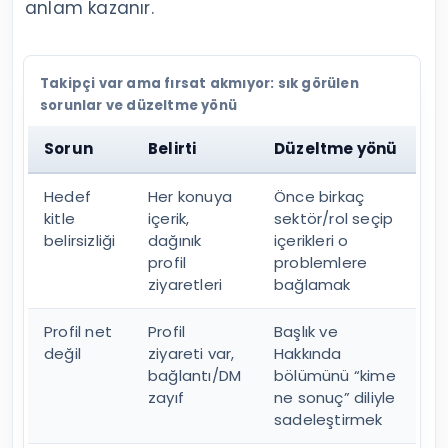
anlam kazanır.
Takipçi var ama fırsat akmıyor: sık görülen
sorunlar ve düzeltme yönü
Sorun
Belirti
Düzeltme yönü
Hedef
Her konuya
Önce birkaç
kitle
içerik,
sektör/rol seçip
belirsizliği
dağınık
içerikleri o
profil
problemlere
ziyaretleri
bağlamak
Profil net
Profil
Başlık ve
değil
ziyareti var,
Hakkında
bağlantı/DM
bölümünü “kime
zayıf
ne sonuç” diliyle
sadeleştirmek