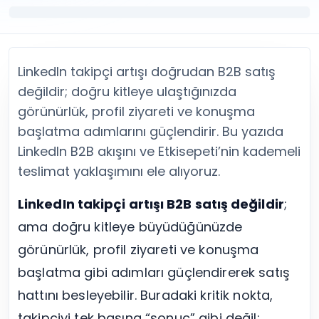
Twitter (X) Beğeni Satın Al
X (Twitter) Ücretsiz Takipçi
Twitter (X) Takipçi Satın Al
X (Twitter) Ücretsiz Beğeni
Twitter (X) Retweet Satın Al
Tümünü Gör
Twitter (X) Video İzlenme Satın Al
Diğer ücretsiz araçlar
LinkedIn takipçi artışı doğrudan B2B satış
Tümünü Gör
Facebook Araçları
YouTube
LinkedIn Araçları
değildir; doğru kitleye ulaştığınızda
YouTube Abone Satın Al
Spotify Araçları
görünürlük, profil ziyareti ve konuşma
YouTube Beğeni Satın Al
Telegram Araçları
başlatma adımlarını güçlendirir. Bu yazıda
YouTube İzlenme Satın Al
Twitch Araçları
LinkedIn B2B akışını ve Etkisepeti’nin kademeli
YouTube Yorum Satın Al
SoundCloud Araçları
teslimat yaklaşımını ele alıyoruz.
Tümünü Gör
Snapchat Araçları
Facebook
Tümünü Gör
LinkedIn takipçi artışı B2B satış değildir
;
Facebook Beğeni Satın Al
Facebook Takipçi Satın Al
ama doğru kitleye büyüdüğünüzde
Facebook Yorum Satın Al
görünürlük, profil ziyareti ve konuşma
Facebook Video İzlenme Satın Al
başlatma gibi adımları güçlendirerek satış
Tümünü Gör
hattını besleyebilir. Buradaki kritik nokta,
takipçiyi tek başına “sonuç” gibi değil;