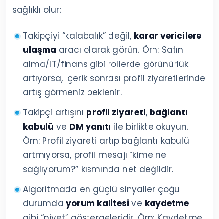
sağlıklı olur:
Takipçiyi “kalabalık” değil,
karar vericilere
ulaşma
aracı olarak görün. Örn: Satın
alma/IT/finans gibi rollerde görünürlük
artıyorsa, içerik sonrası profil ziyaretlerinde
artış görmeniz beklenir.
Takipçi artışını
profil ziyareti
,
bağlantı
kabulü
ve
DM yanıtı
ile birlikte okuyun.
Örn: Profil ziyareti artıp bağlantı kabulü
artmıyorsa, profil mesajı “kime ne
sağlıyorum?” kısmında net değildir.
Algoritmada en güçlü sinyaller çoğu
durumda
yorum kalitesi
ve
kaydetme
gibi “niyet” göstergeleridir. Örn: Kaydetme