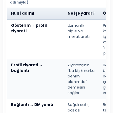
adımıyla)
Hunî adımı
Ne işe yarar?
Örne
Gösterim → profil
Uzmanlık
Prob
ziyareti
algısı ve
kanıt
merak üretir.
içerik
karşı
“nasıl
payla
Profil ziyareti →
Ziyaretçinin
Başlı
bağlantı
“bu kişi/marka
bölü
benim
ne so
alanımda”
çıkan
demesini
güçlü
sağlar.
veya 
Bağlantı → DM yanıtı
Soğuk satış
Bağla
baskısı
tek 