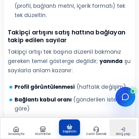
(profil, bağlantı metni, içerik formatı) tek
tek düzeltin.
Takipçi artışını satış hattına bağlayan
takip edilen sayılar
Takipçi artışı tek başına düzenli bakmanız
gereken temel gösterge değildir;
yanında
şu
sayılarla anlam kazanır:
Profil görüntülenmesi
(haftalık değişim)
Bağlantı kabul oranı
(gönderilen isteğe
göre)
DM yanıt oranı
(gönderilen mesaja göre)
Sepetim
Toplantı sayısı
(LinkedIn kaynaklı)
Anasayfa
Hizmetler
Canlı Destek
Giriş yap