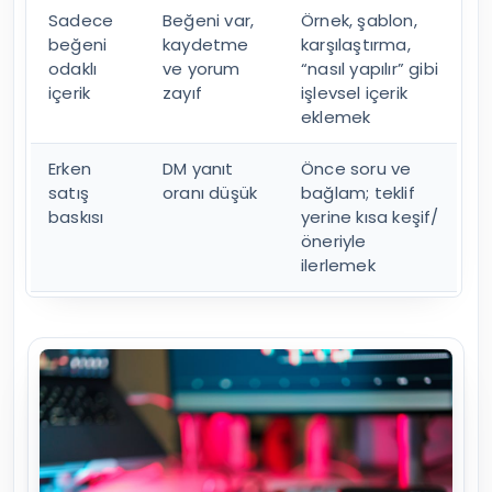
Sadece
Beğeni var,
Örnek, şablon,
beğeni
kaydetme
karşılaştırma,
odaklı
ve yorum
“nasıl yapılır” gibi
içerik
zayıf
işlevsel içerik
eklemek
Erken
DM yanıt
Önce soru ve
satış
oranı düşük
bağlam; teklif
baskısı
yerine kısa keşif/
öneriyle
ilerlemek