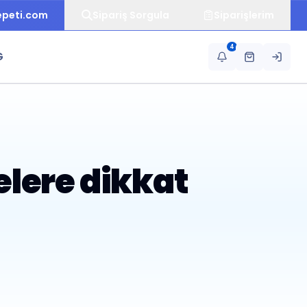
epeti.com
Sipariş Sorgula
Siparişlerim
4
G