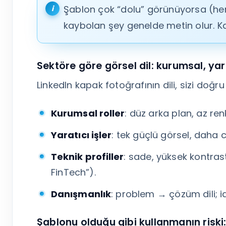
Şablon çok “dolu” görünüyorsa (her 
kaybolan şey genelde metin olur. K
Sektöre göre görsel dil: kurumsal, yar
LinkedIn kapak fotoğrafının dili, sizi doğru 
Kurumsal roller
: düz arka plan, az renk
Yaratıcı işler
: tek güçlü görsel, daha 
Teknik profiller
: sade, yüksek kontrast
FinTech”).
Danışmanlık
: problem → çözüm dili; id
Şablonu olduğu gibi kullanmanın riski: