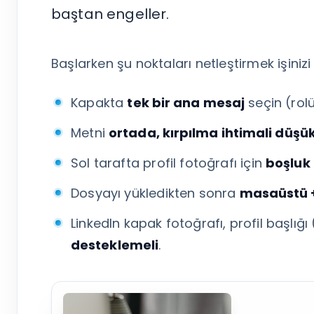
Tümünü Gör
baştan engeller.
Başlarken şu noktaları netleştirmek işinizi 
Kapakta
tek bir ana mesaj
seçin (rolü
Metni
ortada, kırpılma ihtimali düşü
Sol tarafta profil fotoğrafı için
boşluk
Dosyayı yükledikten sonra
masaüstü 
LinkedIn kapak fotoğrafı, profil başlı
desteklemeli
.