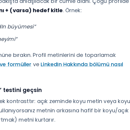
 bakışta anlaşılacak bir cümle alanı. Çoğu profilde
nı + (varsa) hedef kitle
. Örnek:
kedIn büyümesi”
neyimi”
ne bırakın. Profil metinlerini de toparlamak
 ve formüller
ve
LinkedIn Hakkında bölümü nasıl
 testini geçsin
ksek kontrasttır: açık zeminde koyu metin veya koy
ullanıyorsanız metnin arkasına hafif bir koyu/açık
tmak) metni kurtarır.