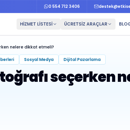
0 554 712 3406
destek@etkis
HİZMET LİSTESİ
ÜCRETSİZ ARAÇLAR
BLO
rken nelere dikkat etmeli?
berleri
Sosyal Medya
Dijital Pazarlama