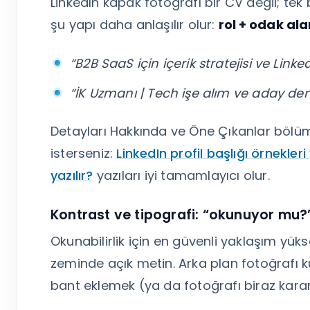
LinkedIn kapak fotoğrafı bir CV değil; tek
şu yapı daha anlaşılır olur:
rol + odak ala
“B2B SaaS için içerik stratejisi ve Lin
“İK Uzmanı | Tech işe alım ve aday de
Detayları Hakkında ve Öne Çıkanlar bölümü
isterseniz:
LinkedIn profil başlığı örnekleri
yazılır?
yazıları iyi tamamlayıcı olur.
Kontrast ve tipografi: “okunuyor mu?”
Okunabilirlik için en güvenli yaklaşım yü
zeminde açık metin. Arka plan fotoğrafı k
bant eklemek (ya da fotoğrafı biraz karar