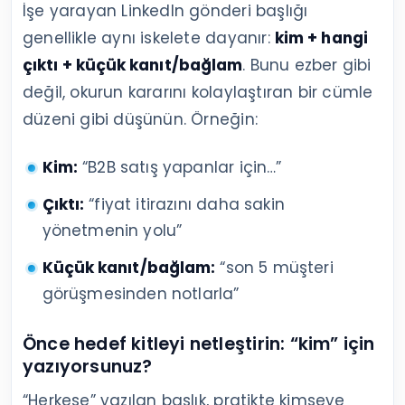
İşe yarayan LinkedIn gönderi başlığı
genellikle aynı iskelete dayanır:
kim + hangi
çıktı + küçük kanıt/bağlam
. Bunu ezber gibi
değil, okurun kararını kolaylaştıran bir cümle
düzeni gibi düşünün. Örneğin:
Kim:
“B2B satış yapanlar için…”
Çıktı:
“fiyat itirazını daha sakin
yönetmenin yolu”
Küçük kanıt/bağlam:
“son 5 müşteri
görüşmesinden notlarla”
Önce hedef kitleyi netleştirin: “kim” için
yazıyorsunuz?
“Herkese” yazılan başlık, pratikte kimseye