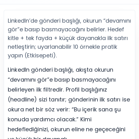
Twitter (X) Beğeni Satın Al
X (Twitter) Ücretsiz Takipçi
Twitter (X) Takipçi Satın Al
X (Twitter) Ücretsiz Beğeni
Twitter (X) Retweet Satın Al
Tümünü Gör
LinkedIn’de gönderi başlığı, okurun “devamını
Twitter (X) Video İzlenme Satın Al
Diğer ücretsiz araçlar
gör”e basıp basmayacağını belirler. Hedef
Tümünü Gör
Facebook Araçları
kitle + tek fayda + küçük dayanakla ilk satırı
YouTube
LinkedIn Araçları
YouTube Abone Satın Al
Spotify Araçları
netleştirin; uyarlanabilir 10 örnekle pratik
YouTube Beğeni Satın Al
Telegram Araçları
yapın (Etkisepeti).
YouTube İzlenme Satın Al
Twitch Araçları
YouTube Yorum Satın Al
SoundCloud Araçları
LinkedIn gönderi başlığı, akışta okurun
Tümünü Gör
Snapchat Araçları
“devamını gör”e basıp basmayacağını
Facebook
Tümünü Gör
belirleyen ilk filtredir. Profil başlığınız
Facebook Beğeni Satın Al
Facebook Takipçi Satın Al
(headline) sizi tanıtır; gönderinin ilk satırı ise
Facebook Yorum Satın Al
okura net bir söz verir: “Bu içerik sana şu
Facebook Video İzlenme Satın Al
konuda yardımcı olacak.” Kimi
Tümünü Gör
hedeflediğinizi, okurun eline ne geçeceğini