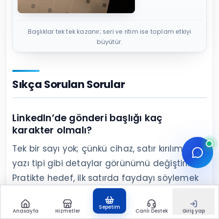
Başlıklar tek tek kazanır; seri ve ritim ise toplam etkiyi
büyütür.
Sıkça Sorulan Sorular
LinkedIn’de gönderi başlığı kaç
karakter olmalı?
Tek bir sayı yok; çünkü cihaz, satır kırılımı ve
yazı tipi gibi detaylar görünümü değiştirir.
Pratikte hedef, ilk satırda faydayı söylemek
ve ilk 1–2 satırda bağlamı tamamlamaktır.
Uzun cümle kuracaksanız, iki kısa cümleye
Sepetim
Anasayfa
Hizmetler
Canlı Destek
Giriş yap