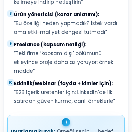
kelimeye indirip netleştirin”
Ürün yöneticisi (karar anlatımı):
“Bu özelliği neden yapmadık? İstek vardı
ama etki–maliyet dengesi tutmadı”
Freelance (kapsam netliği):
“Teklifime ‘kapsam dışı’ bölümünü
ekleyince proje daha az yoruyor: örnek
madde”
Etkinlik/webinar (fayda + kimler için):
“B2B içerik üretenler için: LinkedIn’de ilk
satırdan güven kurma, canlı örneklerle”
Uyarlama kuralı:
Örneği seçin → hedef