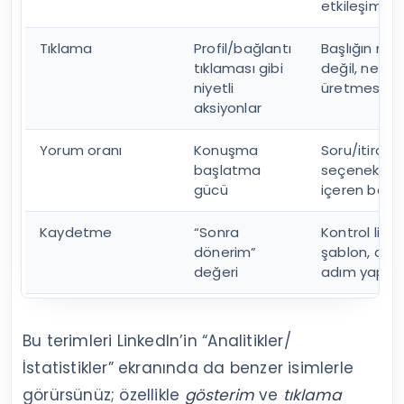
etkileşimler
Tıklama
Profil/bağlantı
Başlığın me
tıklaması gibi
değil, netlik
niyetli
üretmesi
aksiyonlar
Yorum oranı
Konuşma
Soru/itiraz/i
başlatma
seçenekli te
gücü
içeren başlık
Kaydetme
“Sonra
Kontrol liste
dönerim”
şablon, adı
değeri
adım yapı
Bu terimleri LinkedIn’in “Analitikler/
İstatistikler” ekranında da benzer isimlerle
görürsünüz; özellikle
gösterim
ve
tıklama