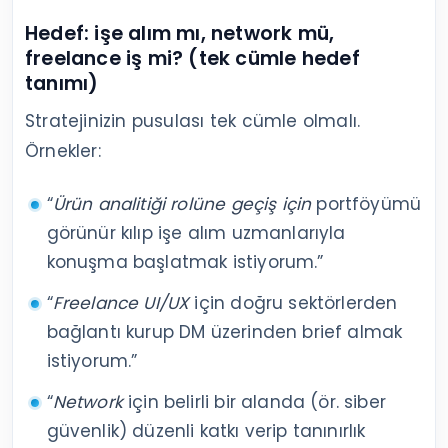
Hedef: işe alım mı, network mü,
freelance iş mi? (tek cümle hedef
tanımı)
Stratejinizin pusulası tek cümle olmalı.
Örnekler:
“
Ürün analitiği rolüne geçiş için
portföyümü
görünür kılıp işe alım uzmanlarıyla
konuşma başlatmak istiyorum.”
“
Freelance UI/UX
için doğru sektörlerden
bağlantı kurup DM üzerinden brief almak
istiyorum.”
“
Network
için belirli bir alanda (ör. siber
güvenlik) düzenli katkı verip tanınırlık