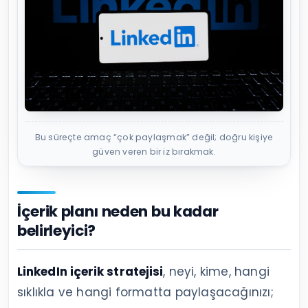
Bu süreçte amaç “çok paylaşmak” değil; doğru kişiye
güven veren bir iz bırakmak.
İçerik planı neden bu kadar
belirleyici?
LinkedIn içerik stratejisi
, neyi, kime, hangi
sıklıkla ve hangi formatta paylaşacağınızı;