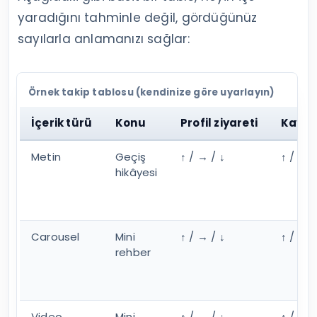
yaradığını tahminle değil, gördüğünüz
sayılarla anlamanızı sağlar:
Örnek takip tablosu (kendinize göre uyarlayın)
İçerik türü
Konu
Profil ziyareti
Kayd
Metin
Geçiş
↑ / → / ↓
↑ / → /
hikâyesi
Carousel
Mini
↑ / → / ↓
↑ / → /
rehber
Video
Mini
↑ / → / ↓
↑ / → /