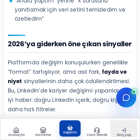
“Analiz yaptım” yerine “X sorusunu
yanıtlamak için veri setini temizledim ve
özetledim”
2026’ya giderken öne çıkan sinyaller
Platformda değişim konuşulurken genellikle
“format” tartışılıyor; ama asıl fark,
fayda ve
niyet
sinyallerinin daha çok ödüllendirilmesi.
Bu, LinkedIn’de kariyer değişimi yapanlar için
iyi haber: doğru LinkedIn içerik, doğru kişiyi
daha hızlı filtreler.
Okunma ve kaydetme: uzun metin mi
Sepetim
kısa metin mi?
Anasayfa
Hizmetler
Canlı Destek
Giriş yap