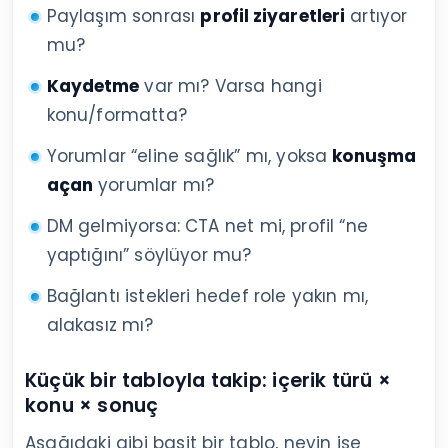
Paylaşım sonrası
profil ziyaretleri
artıyor
mu?
Kaydetme
var mı? Varsa hangi
konu/formatta?
Yorumlar “eline sağlık” mı, yoksa
konuşma
açan
yorumlar mı?
DM gelmiyorsa: CTA net mi, profil “ne
yaptığını” söylüyor mu?
Bağlantı istekleri hedef role yakın mı,
alakasız mı?
Küçük bir tabloyla takip: içerik türü ×
konu × sonuç
Aşağıdaki gibi basit bir tablo, neyin işe