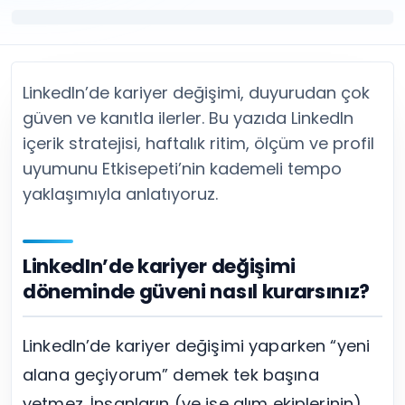
Twitter (X) Beğeni Satın Al
X (Twitter) Ücretsiz Takipçi
Twitter (X) Takipçi Satın Al
X (Twitter) Ücretsiz Beğeni
Twitter (X) Retweet Satın Al
Tümünü Gör
Twitter (X) Video İzlenme Satın Al
Diğer ücretsiz araçlar
Tümünü Gör
Facebook Araçları
LinkedIn’de kariyer değişimi, duyurudan çok
YouTube
LinkedIn Araçları
güven ve kanıtla ilerler. Bu yazıda LinkedIn
YouTube Abone Satın Al
Spotify Araçları
içerik stratejisi, haftalık ritim, ölçüm ve profil
YouTube Beğeni Satın Al
Telegram Araçları
uyumunu Etkisepeti’nin kademeli tempo
YouTube İzlenme Satın Al
Twitch Araçları
yaklaşımıyla anlatıyoruz.
YouTube Yorum Satın Al
SoundCloud Araçları
Tümünü Gör
Snapchat Araçları
Facebook
Tümünü Gör
LinkedIn’de kariyer değişimi
Facebook Beğeni Satın Al
Facebook Takipçi Satın Al
döneminde güveni nasıl kurarsınız?
Facebook Yorum Satın Al
Facebook Video İzlenme Satın Al
LinkedIn’de kariyer değişimi yaparken “yeni
Tümünü Gör
alana geçiyorum” demek tek başına
yetmez. İnsanların (ve işe alım ekiplerinin)