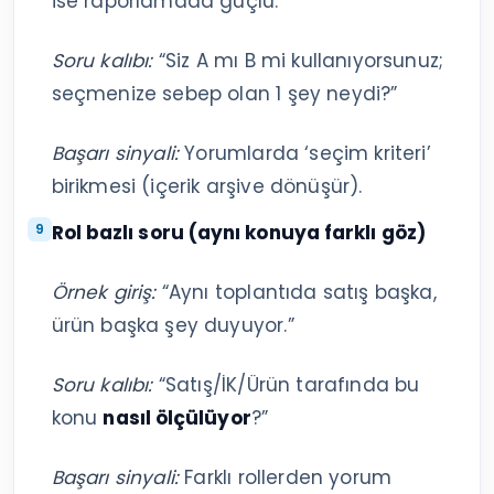
ise raporlamada güçlü.”
Soru kalıbı:
“Siz A mı B mi kullanıyorsunuz;
seçmenize sebep olan 1 şey neydi?”
Başarı sinyali:
Yorumlarda ‘seçim kriteri’
birikmesi (içerik arşive dönüşür).
Rol bazlı soru (aynı konuya farklı göz)
Örnek giriş:
“Aynı toplantıda satış başka,
ürün başka şey duyuyor.”
Soru kalıbı:
“Satış/İK/Ürün tarafında bu
konu
nasıl ölçülüyor
?”
Başarı sinyali:
Farklı rollerden yorum