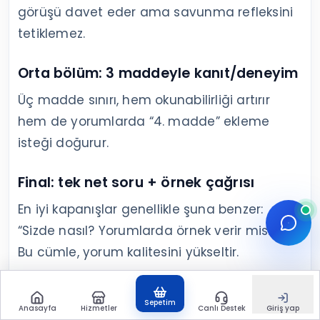
görüşü davet eder ama savunma refleksini
tetiklemez.
Orta bölüm: 3 maddeyle kanıt/deneyim
Üç madde sınırı, hem okunabilirliği artırır
hem de yorumlarda “4. madde” ekleme
isteği doğurur.
Final: tek net soru + örnek çağrısı
En iyi kapanışlar genellikle şuna benzer:
“Sizde nasıl? Yorumlarda örnek verir misiniz?”
Bu cümle, yorum kalitesini yükseltir.
Kopyalanabilir post iskeleti
Sepetim
Anasayfa
Hizmetler
Canlı Destek
Giriş yap