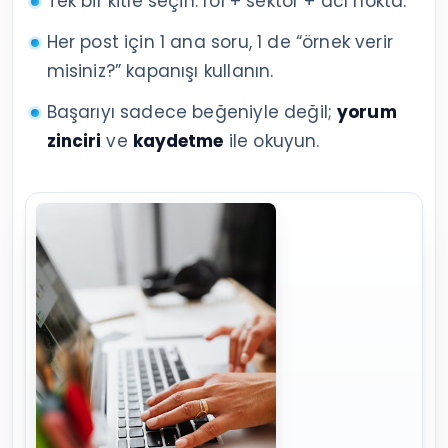
Tek bir kitle seçin: rol + sektör + acı nokta.
Her post için 1 ana soru, 1 de “örnek verir
misiniz?” kapanışı kullanın.
Başarıyı sadece beğeniyle değil;
yorum
zinciri
ve
kaydetme
ile okuyun.