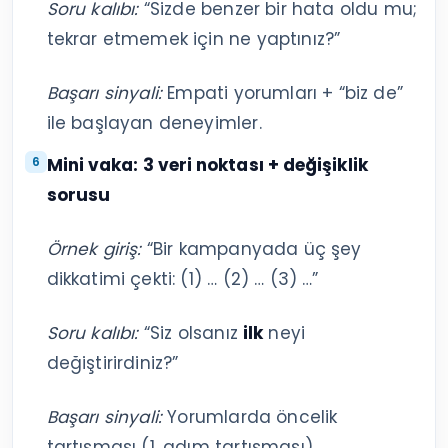
Soru kalıbı:
“Sizde benzer bir hata oldu mu;
tekrar etmemek için ne yaptınız?”
Başarı sinyali:
Empati yorumları + “biz de”
ile başlayan deneyimler.
Mini vaka: 3 veri noktası + değişiklik
sorusu
Örnek giriş:
“Bir kampanyada üç şey
dikkatimi çekti: (1) … (2) … (3) …”
Soru kalıbı:
“Siz olsanız
ilk
neyi
değiştirirdiniz?”
Başarı sinyali:
Yorumlarda öncelik
tartışması (1. adım tartışması).