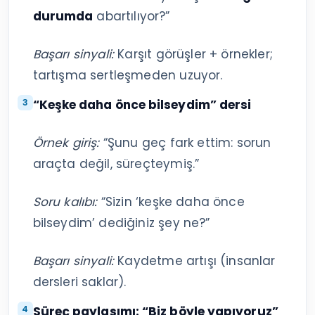
durumda
abartılıyor?”
Başarı sinyali:
Karşıt görüşler + örnekler;
tartışma sertleşmeden uzuyor.
“Keşke daha önce bilseydim” dersi
Örnek giriş:
“Şunu geç fark ettim: sorun
araçta değil, süreçteymiş.”
Soru kalıbı:
“Sizin ‘keşke daha önce
bilseydim’ dediğiniz şey ne?”
Başarı sinyali:
Kaydetme artışı (insanlar
dersleri saklar).
Süreç paylaşımı: “Biz böyle yapıyoruz”