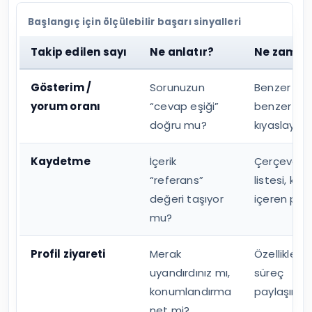
Başlangıç için ölçülebilir başarı sinyalleri
Takip edilen sayı
Ne anlatır?
Ne zaman
Gösterim /
Sorunuzun
Benzer kitl
yorum oranı
“cevap eşiği”
benzer fo
doğru mu?
kıyaslayınc
Kaydetme
İçerik
Çerçeve, k
“referans”
listesi, kar
değeri taşıyor
içeren pos
mu?
Profil ziyareti
Merak
Özellikle m
uyandırdınız mı,
süreç
konumlandırma
paylaşımla
net mi?