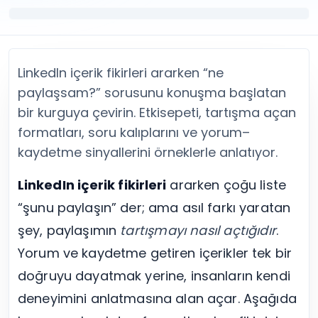
Twitter (X) Beğeni Satın Al
X (Twitter) Ücretsiz Takipçi
Twitter (X) Takipçi Satın Al
X (Twitter) Ücretsiz Beğeni
Twitter (X) Retweet Satın Al
Tümünü Gör
Twitter (X) Video İzlenme Satın Al
Diğer ücretsiz araçlar
Tümünü Gör
Facebook Araçları
LinkedIn içerik fikirleri ararken “ne
YouTube
LinkedIn Araçları
paylaşsam?” sorusunu konuşma başlatan
YouTube Abone Satın Al
Spotify Araçları
bir kurguya çevirin. Etkisepeti, tartışma açan
YouTube Beğeni Satın Al
Telegram Araçları
formatları, soru kalıplarını ve yorum–
YouTube İzlenme Satın Al
Twitch Araçları
kaydetme sinyallerini örneklerle anlatıyor.
YouTube Yorum Satın Al
SoundCloud Araçları
Tümünü Gör
Snapchat Araçları
LinkedIn içerik fikirleri
ararken çoğu liste
Facebook
Tümünü Gör
“şunu paylaşın” der; ama asıl farkı yaratan
Facebook Beğeni Satın Al
Facebook Takipçi Satın Al
şey, paylaşımın
tartışmayı nasıl açtığıdır
.
Facebook Yorum Satın Al
Yorum ve kaydetme getiren içerikler tek bir
Facebook Video İzlenme Satın Al
doğruyu dayatmak yerine, insanların kendi
Tümünü Gör
deneyimini anlatmasına alan açar. Aşağıda