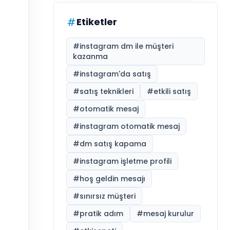
Etiketler
#
instagram dm ile müşteri
kazanma
#
instagram'da satış
#
satış teknikleri
#
etkili satış
#
otomatik mesaj
#
instagram otomatik mesaj
#
dm satış kapama
#
instagram işletme profili
#
hoş geldin mesajı
#
sınırsız müşteri
#
pratik adım
#
mesaj kurulur