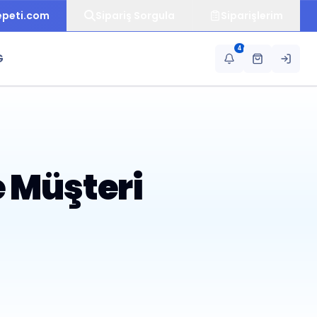
epeti.com
Sipariş Sorgula
Siparişlerim
4
G