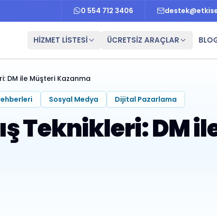
0 554 712 3406
destek@etkis
HİZMET LİSTESİ
ÜCRETSİZ ARAÇLAR
BLO
ri: DM ile Müşteri Kazanma
Rehberleri
Sosyal Medya
Dijital Pazarlama