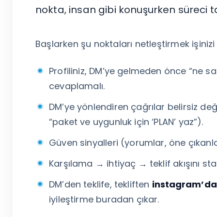
Tümünü Gör
nokta, insan gibi konuşurken süreci tak
Başlarken şu noktaları netleştirmek işinizi 
Profiliniz, DM’ye gelmeden önce “ne s
cevaplamalı.
DM’ye yönlendiren çağrılar belirsiz değil,
“paket ve uygunluk için ‘PLAN’ yaz”).
Güven sinyalleri (yorumlar, öne çıkanla
Karşılama → ihtiyaç → teklif akışını stan
DM’den teklife, tekliften
instagram’da 
iyileştirme buradan çıkar.