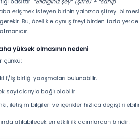
ğı basittir:
“Bildiğiniz şey” (şifre) + “sahip
aba erişmek isteyen birinin yalnızca şifreyi bilmes
kir. Bu, özellikle aynı şifreyi birden fazla yerde
atmanıdır.
daha yüksek olmasının nedeni
r çünkü:
f/iş birliği yazışmaları bulunabilir.
sayfalarıyla bağlı olabilir.
 iletişim bilgileri ve içerikler hızlıca değiştirilebilir
da atılabilecek en etkili ilk adımlardan biridir.