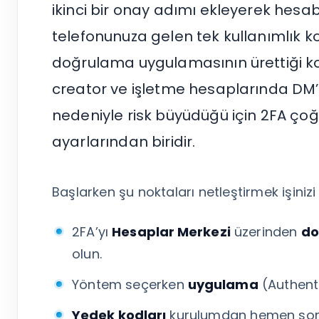
Tümünü Gör
ikinci bir onay adımı ekleyerek hesabın
telefonunuza gelen tek kullanımlık 
doğrulama uygulamasının ürettiği ko
creator ve işletme hesaplarında DM’l
nedeniyle risk büyüdüğü için 2FA çoğ
ayarlarından biridir.
Başlarken şu noktaları netleştirmek işinizi 
2FA’yı
Hesaplar Merkezi
üzerinden
do
olun.
Yöntem seçerken
uygulama
(Authent
Yedek kodları
kurulumdan hemen sonra