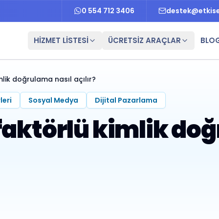
0 554 712 3406
destek@etkis
HİZMET LİSTESİ
ÜCRETSİZ ARAÇLAR
BLO
mlik doğrulama nasıl açılır?
leri
Sosyal Medya
Dijital Pazarlama