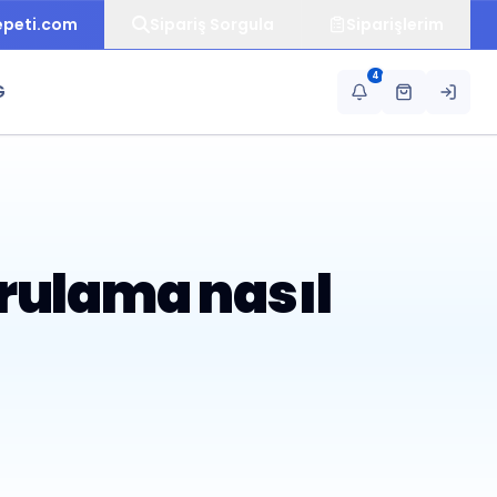
epeti.com
Sipariş Sorgula
Siparişlerim
4
G