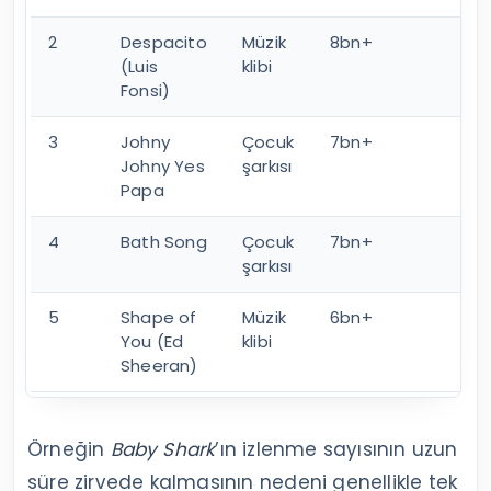
2
Despacito
Müzik
8bn+
(Luis
klibi
Fonsi)
3
Johny
Çocuk
7bn+
Johny Yes
şarkısı
Papa
4
Bath Song
Çocuk
7bn+
şarkısı
5
Shape of
Müzik
6bn+
You (Ed
klibi
Sheeran)
Örneğin
Baby Shark
’ın izlenme sayısının uzun
süre zirvede kalmasının nedeni genellikle tek