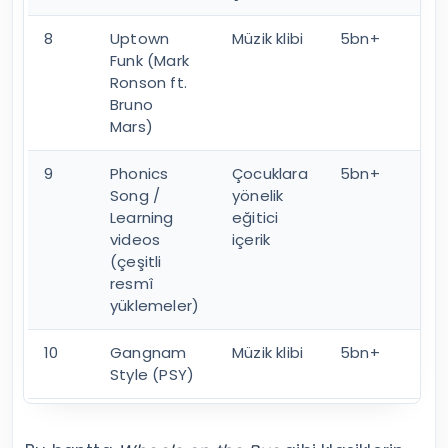
8
Uptown
Müzik klibi
5bn+
Funk (Mark
Ronson ft.
Bruno
Mars)
9
Phonics
Çocuklara
5bn+
Song /
yönelik
Learning
eğitici
videos
içerik
(çeşitli
resmî
yüklemeler)
10
Gangnam
Müzik klibi
5bn+
Style (PSY)