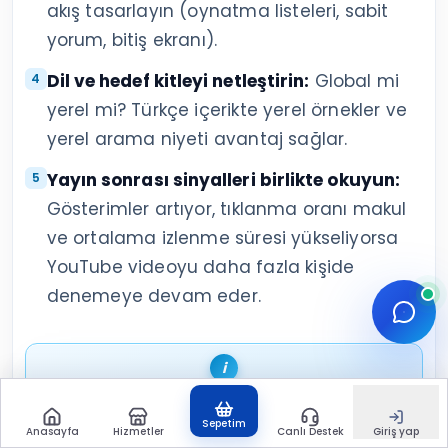
akış tasarlayın (oynatma listeleri, sabit
yorum, bitiş ekranı).
Dil ve hedef kitleyi netleştirin:
Global mi
yerel mi? Türkçe içerikte yerel örnekler ve
yerel arama niyeti avantaj sağlar.
Yayın sonrası sinyalleri birlikte okuyun:
Gösterimler artıyor, tıklanma oranı makul
ve ortalama izlenme süresi yükseliyorsa
YouTube videoyu daha fazla kişide
denemeye devam eder.
Terim notu:
İngilizce kaynaklarda aynı
Sepetim
konu genellikle
most viewed YouTube
Anasayfa
Hizmetler
Canlı Destek
Giriş yap