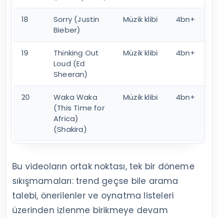
18
Sorry (Justin
Müzik klibi
4bn+
Bieber)
19
Thinking Out
Müzik klibi
4bn+
Loud (Ed
Sheeran)
20
Waka Waka
Müzik klibi
4bn+
(This Time for
Africa)
(Shakira)
Bu videoların ortak noktası, tek bir döneme
sıkışmamaları: trend geçse bile arama
talebi, önerilenler ve oynatma listeleri
üzerinden izlenme birikmeye devam