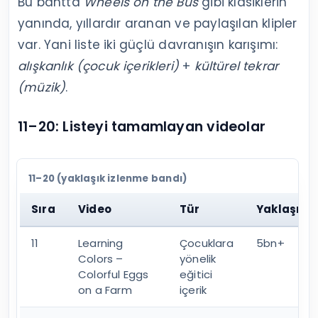
Bu bantta
Wheels on the Bus
gibi klasiklerin
yanında, yıllardır aranan ve paylaşılan klipler
var. Yani liste iki güçlü davranışın karışımı:
alışkanlık (çocuk içerikleri)
+
kültürel tekrar
(müzik)
.
11–20: Listeyi tamamlayan videolar
11–20 (yaklaşık izlenme bandı)
Sıra
Video
Tür
Yaklaşık 
11
Learning
Çocuklara
5bn+
Colors –
yönelik
Colorful Eggs
eğitici
on a Farm
içerik