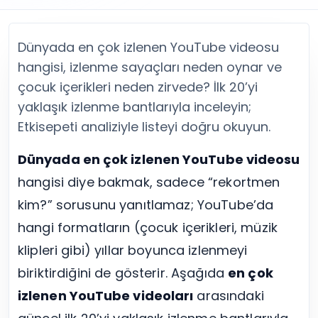
Twitter (X) Beğeni Satın Al
X (Twitter) Ücretsiz Takipçi
Twitter (X) Takipçi Satın Al
X (Twitter) Ücretsiz Beğeni
Twitter (X) Retweet Satın Al
Tümünü Gör
Dünyada en çok izlenen YouTube videosu
Twitter (X) Video İzlenme Satın Al
Diğer ücretsiz araçlar
hangisi, izlenme sayaçları neden oynar ve
Tümünü Gör
Facebook Araçları
çocuk içerikleri neden zirvede? İlk 20’yi
YouTube
LinkedIn Araçları
YouTube Abone Satın Al
Spotify Araçları
yaklaşık izlenme bantlarıyla inceleyin;
YouTube Beğeni Satın Al
Telegram Araçları
Etkisepeti analiziyle listeyi doğru okuyun.
YouTube İzlenme Satın Al
Twitch Araçları
YouTube Yorum Satın Al
SoundCloud Araçları
Dünyada en çok izlenen YouTube videosu
Tümünü Gör
Snapchat Araçları
hangisi diye bakmak, sadece “rekortmen
Facebook
Tümünü Gör
kim?” sorusunu yanıtlamaz; YouTube’da
Facebook Beğeni Satın Al
Facebook Takipçi Satın Al
hangi formatların (çocuk içerikleri, müzik
Facebook Yorum Satın Al
klipleri gibi) yıllar boyunca izlenmeyi
Facebook Video İzlenme Satın Al
biriktirdiğini de gösterir. Aşağıda
en çok
Tümünü Gör
izlenen YouTube videoları
arasındaki