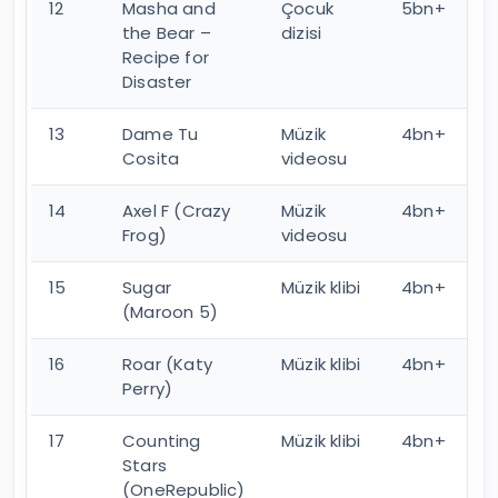
12
Masha and
Çocuk
5bn+
the Bear –
dizisi
Recipe for
Disaster
13
Dame Tu
Müzik
4bn+
Cosita
videosu
14
Axel F (Crazy
Müzik
4bn+
Frog)
videosu
15
Sugar
Müzik klibi
4bn+
(Maroon 5)
16
Roar (Katy
Müzik klibi
4bn+
Perry)
17
Counting
Müzik klibi
4bn+
Stars
(OneRepublic)