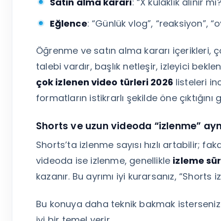
Satın alma kararı
: “X kulaklık alınır 
Eğlence
: “Günlük vlog”, “reaksiyon”, “
Öğrenme ve satın alma kararı içerikleri, ç
talebi vardır, başlık netleşir, izleyici bekl
çok izlenen video türleri 2026
listeleri i
formatların istikrarlı şekilde öne çıktığını
Shorts ve uzun videoda “izlenme” ay
Shorts’ta izlenme sayısı hızlı artabilir; 
videoda ise izlenme, genellikle
izleme sür
kazanır. Bu ayrımı iyi kurarsanız, “Shorts 
Bu konuya daha teknik bakmak isterseni
iyi bir temel verir.