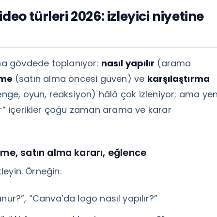
eo türleri 2026: izleyici niyetine
na gövdede toplanıyor:
nasıl yapılır
(arama
eme
(satın alma öncesi güven) ve
karşılaştırma
enge, oyun, reaksiyon) hâlâ çok izleniyor; ama yen
ir” içerikler çoğu zaman arama ve karar
me, satın alma kararı, eğlence
tleyin. Örneğin:
runur?”, “Canva’da logo nasıl yapılır?”