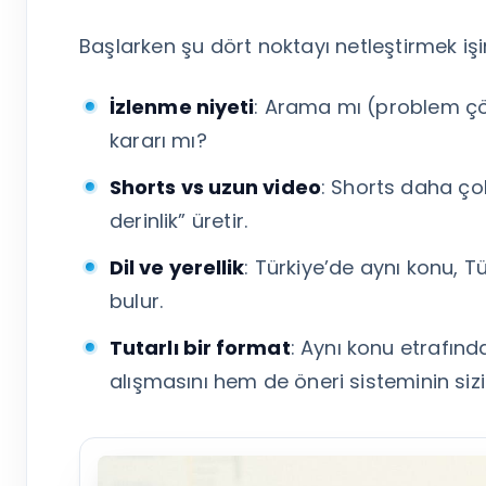
Tümünü Gör
Başlarken şu dört noktayı netleştirmek işini
İzlenme niyeti
: Arama mı (problem çöz
kararı mı?
Shorts vs uzun video
: Shorts daha ço
derinlik” üretir.
Dil ve yerellik
: Türkiye’de aynı konu, Tü
bulur.
Tutarlı bir format
: Aynı konu etrafınd
alışmasını hem de öneri sisteminin sizi 