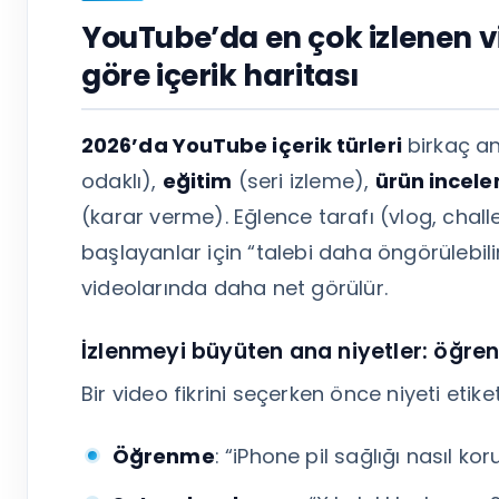
YouTube’da en çok izlenen vid
göre içerik haritası
2026’da YouTube içerik türleri
birkaç a
odaklı),
eğitim
(seri izleme),
ürün incel
(karar verme). Eğlence tarafı (vlog, chall
başlayanlar için “talebi daha öngörülebil
videolarında daha net görülür.
İzlenmeyi büyüten ana niyetler: öğren
Bir video fikrini seçerken önce niyeti etike
Öğrenme
: “iPhone pil sağlığı nasıl ko