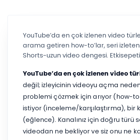
Tümünü Gör
Tümünü Gör
Twitter (X)
X (Twitter)
Twitter (X) Beğeni Satın Al
X (Twitter) Ücretsiz Takipçi
Twitter (X) Takipçi Satın Al
X (Twitter) Ücretsiz Beğeni
YouTube’da en çok izlenen video türleri
Twitter (X) Retweet Satın Al
Tümünü Gör
Twitter (X) Video İzlenme Satın Al
Diğer ücretsiz araçlar
arama getiren how-to’lar, seri izlete
Tümünü Gör
Facebook Araçları
Shorts-uzun video dengesi. Etkisepeti 
YouTube
LinkedIn Araçları
YouTube Abone Satın Al
Spotify Araçları
YouTube’da en çok izlenen video tür
YouTube Beğeni Satın Al
Telegram Araçları
YouTube İzlenme Satın Al
Twitch Araçları
değil; izleyicinin videoyu açma nedeni (n
YouTube Yorum Satın Al
SoundCloud Araçları
problemi çözmek için arıyor (how-to
Tümünü Gör
Snapchat Araçları
Facebook
Tümünü Gör
istiyor (inceleme/karşılaştırma), bir 
Facebook Beğeni Satın Al
Facebook Takipçi Satın Al
(eğlence). Kanalınız için doğru türü 
Facebook Yorum Satın Al
videodan ne bekliyor ve siz onu ne k
Facebook Video İzlenme Satın Al