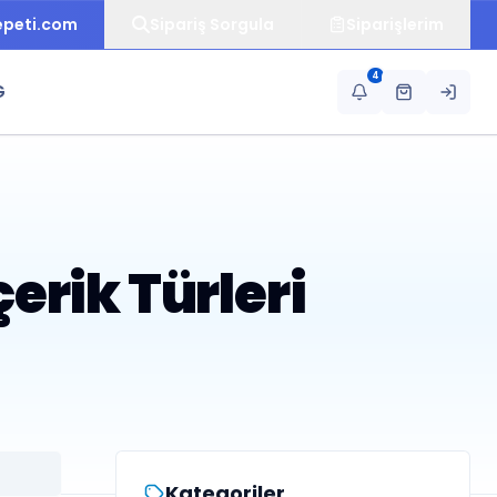
epeti.com
Sipariş Sorgula
Siparişlerim
4
G
erik Türleri
Kategoriler