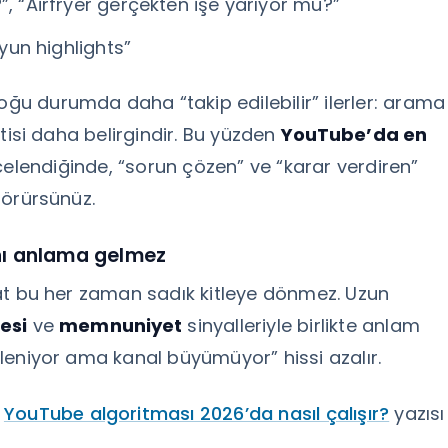
mı?”, “Airfryer gerçekten işe yarıyor mu?”
oyun highlights”
oğu durumda daha “takip edilebilir” ilerler: arama
entisi daha belirgindir. Bu yüzden
YouTube’da en
ncelendiğinde, “sorun çözen” ve “karar verdiren”
 görürsünüz.
nı anlama gelmez
fakat bu her zaman sadık kitleye dönmez. Uzun
esi
ve
memnuniyet
sinyalleriyle birlikte anlam
izleniyor ama kanal büyümüyor” hissi azalır.
z
YouTube algoritması 2026’da nasıl çalışır?
yazısı