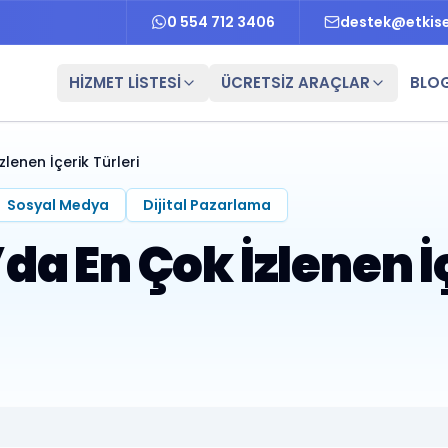
0 554 712 3406
destek@etkis
HİZMET LİSTESİ
ÜCRETSİZ ARAÇLAR
BLO
enen İçerik Türleri
Sosyal Medya
Dijital Pazarlama
a En Çok İzlenen İç