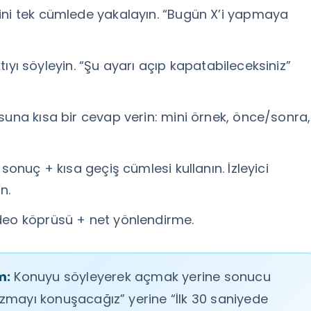
dini tek cümlede yakalayın. “Bugün X’i yapmaya
yı söyleyin. “Şu ayarı açıp kapatabileceksiniz”
suna kısa bir cevap verin: mini örnek, önce/sonra,
onuç + kısa geçiş cümlesi kullanın. İzleyici
n.
ideo köprüsü + net yönlendirme.
m:
Konuyu söyleyerek açmak yerine sonucu
zmayı konuşacağız” yerine “İlk 30 saniyede