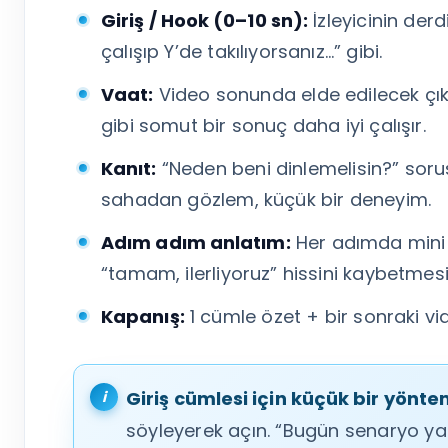
Giriş / Hook (0–10 sn):
İzleyicinin der
çalışıp Y’de takılıyorsanız…” gibi.
Vaat:
Video sonunda elde edilecek çıktı
gibi somut bir sonuç daha iyi çalışır.
Kanıt:
“Neden beni dinlemelisin?” soru
sahadan gözlem, küçük bir deneyim.
Adım adım anlatım:
Her adımda mini s
“tamam, ilerliyoruz” hissini kaybetmesi
Kapanış:
1 cümle özet + bir sonraki v
Giriş cümlesi için küçük bir yönte
söyleyerek açın. “Bugün senaryo ya