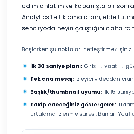
Tümünü Gör
adım anlatım ve kapanışta bir sonr
Analytics’te tıklama oranı, elde tutma
senaryoda neyin çalıştığını daha ra
Başlarken şu noktaları netleştirmek işinizi 
İlk 30 saniye planı:
Giriş → vaat → güv
Tek ana mesaj:
İzleyici videodan çıkın
Başlık/thumbnail uyumu:
İlk 15 saniy
Takip edeceğiniz göstergeler:
Tıklam
ortalama izlenme süresi. Bunları YouTu