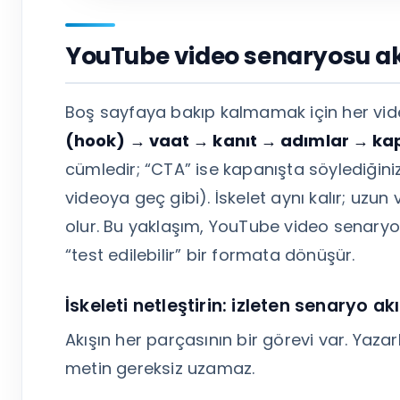
YouTube video senaryosu akı
Boş sayfaya bakıp kalmamak için her vide
(hook) → vaat → kanıt → adımlar → ka
cümledir; “CTA” ise kapanışta söylediğiniz
videoya geç gibi). İskelet aynı kalır; uzu
olur. Bu yaklaşım, YouTube video senaryos
“test edilebilir” bir formata dönüşür.
İskeleti netleştirin: izleten senaryo akı
Akışın her parçasının bir görevi var. Yaza
metin gereksiz uzamaz.