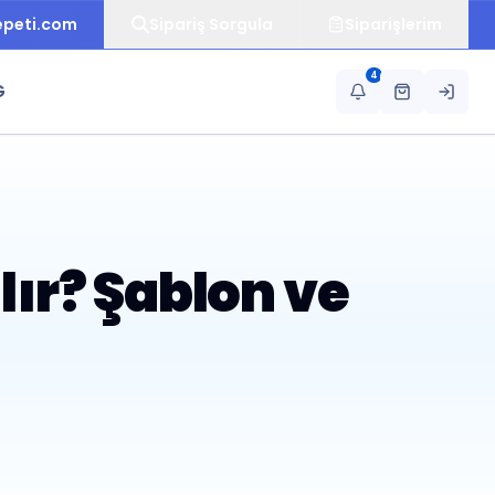
epeti.com
Sipariş Sorgula
Siparişlerim
4
G