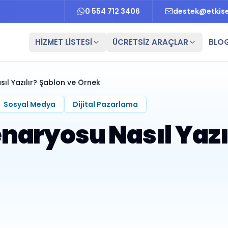
0 554 712 3406
destek@etkis
HİZMET LİSTESİ
ÜCRETSİZ ARAÇLAR
BLO
l Yazılır? Şablon ve Örnek
Sosyal Medya
Dijital Pazarlama