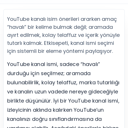
Twitter (X) Beğeni Satın Al
X (Twitter) Ücretsiz Takipçi
Twitter (X) Takipçi Satın Al
X (Twitter) Ücretsiz Beğeni
Twitter (X) Retweet Satın Al
Tümünü Gör
YouTube kanalı isim önerileri ararken amaç
Twitter (X) Video İzlenme Satın Al
Diğer ücretsiz araçlar
“havalı” bir kelime bulmak değil; aramada
Tümünü Gör
Facebook Araçları
ayırt edilmek, kolay telaffuz ve içerik yönüyle
YouTube
LinkedIn Araçları
YouTube Abone Satın Al
Spotify Araçları
tutarlı kalmak. Etkisepeti, kanal ismi seçimi
YouTube Beğeni Satın Al
Telegram Araçları
için sistemli bir eleme yöntemi paylaşıyor.
YouTube İzlenme Satın Al
Twitch Araçları
YouTube Yorum Satın Al
SoundCloud Araçları
YouTube kanal ismi, sadece “havalı”
Tümünü Gör
Snapchat Araçları
durduğu için seçilmez; aramada
Facebook
Tümünü Gör
bulunabilirlik, kolay telaffuz, marka tutarlılığı
Facebook Beğeni Satın Al
Facebook Takipçi Satın Al
ve kanalın uzun vadede nereye gideceğiyle
Facebook Yorum Satın Al
birlikte düşünülür. İyi bir YouTube kanal ismi,
Facebook Video İzlenme Satın Al
izleyicinin aklında kalırken YouTube’un
Tümünü Gör
kanalınızı doğru sınıflandırmasına da