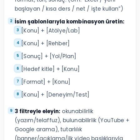
başlayan / kısa ders / net / işte kullan”)
İsim şablonlarıyla kombinasyon üretin:
[Konu] + [Atölye/Lab]
[Konu] + [Rehber]
[Sonuç] + [Yol/Plan]
[Hedef kitle] + [Konu]
[Format] + [Konu]
[Konu] + [Deneyim/Test]
3 filtreyle eleyin:
okunabilirlik
(yazım/telaffuz), bulunabilirlik (YouTube +
Google arama), tutarlılık
(banner/açıklama/ilk video başlıklarıyla