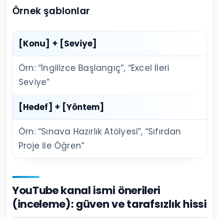
Örnek şablonlar
[Konu] + [Seviye]
Örn: “İngilizce Başlangıç”, “Excel İleri
Seviye”
[Hedef] + [Yöntem]
Örn: “Sınava Hazırlık Atölyesi”, “Sıfırdan
Proje ile Öğren”
YouTube kanal ismi önerileri
(inceleme): güven ve tarafsızlık hissi