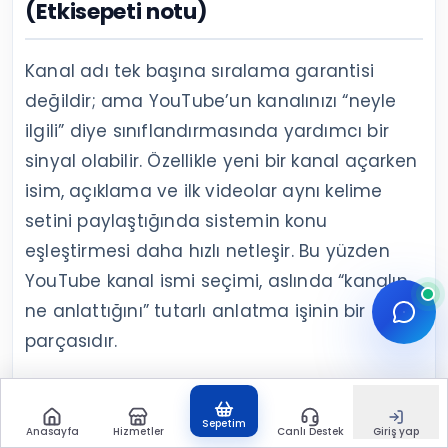
(Etkisepeti notu)
Kanal adı tek başına sıralama garantisi
değildir; ama YouTube’un kanalınızı “neyle
ilgili” diye sınıflandırmasında yardımcı bir
sinyal olabilir. Özellikle yeni bir kanal açarken
isim, açıklama ve ilk videolar aynı kelime
setini paylaştığında sistemin konu
eşleştirmesi daha hızlı netleşir. Bu yüzden
YouTube kanal ismi seçimi, aslında “kanalın
ne anlattığını” tutarlı anlatma işinin bir
parçasıdır.
Tutarlılık: isim–banner–açıklama–ilk
videolar
Sepetim
Anasayfa
Hizmetler
Canlı Destek
Giriş yap