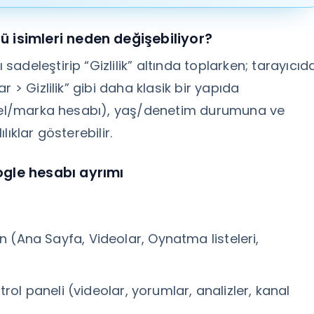
 isimleri neden değişebiliyor?
deleştirip “Gizlilik” altında toplarken; tarayıcıd
 > Gizlilik” gibi daha klasik bir yapıda
şisel/marka hesabı), yaş/denetim durumuna ve
ıklar gösterebilir.
gle hesabı ayrımı
rin (Ana Sayfa, Videolar, Oynatma listeleri,
ontrol paneli (videolar, yorumlar, analizler, kanal