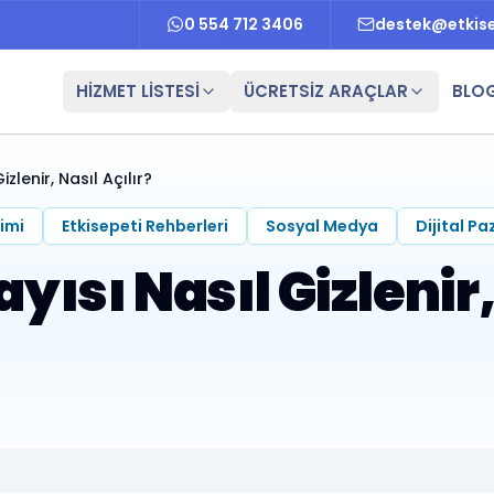
0 554 712 3406
destek@etkis
HİZMET LİSTESİ
ÜCRETSİZ ARAÇLAR
BLO
lenir, Nasıl Açılır?
imi
Etkisepeti Rehberleri
Sosyal Medya
Dijital P
ısı Nasıl Gizlenir,