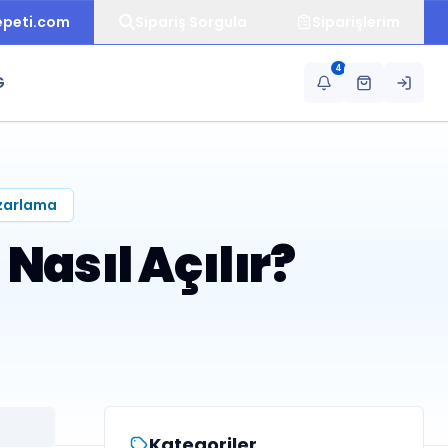
epeti.com
Sipariş Sorgula
Siparişlerim
4
G
azarlama
 Nasıl Açılır?
Kategoriler