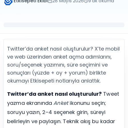
Etkisepeti Ekibi
28 Mayıs 2026
9
dk okuma
Twitter (X) Beğeni Satın Al
X (Twitter) Ücretsiz Takipçi
Twitter (X) Takipçi Satın Al
X (Twitter) Ücretsiz Beğeni
Twitter (X) Retweet Satın Al
Tümünü Gör
Twitter (X) Video İzlenme Satın Al
Diğer ücretsiz araçlar
Tümünü Gör
Facebook Araçları
YouTube
LinkedIn Araçları
YouTube Abone Satın Al
Spotify Araçları
Twitter’da anket nasıl oluşturulur? X’te mobil
YouTube Beğeni Satın Al
Telegram Araçları
YouTube İzlenme Satın Al
Twitch Araçları
ve web üzerinden anket açma adımlarını,
YouTube Yorum Satın Al
SoundCloud Araçları
soru/seçenek yazımını, süre seçimini ve
Tümünü Gör
Snapchat Araçları
sonuçları (yüzde + oy + yorum) birlikte
Facebook
Tümünü Gör
okumayı Etkisepeti notlarıyla anlattık.
Facebook Beğeni Satın Al
Facebook Takipçi Satın Al
Twitter’da anket nasıl oluşturulur?
Tweet
Facebook Yorum Satın Al
yazma ekranında
Anket
ikonunu seçin;
Facebook Video İzlenme Satın Al
Tümünü Gör
soruyu yazın, 2–4 seçenek girin, süreyi
belirleyin ve paylaşın. Teknik akış bu kadar