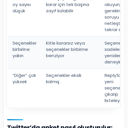
oy sayısı
karar için tek başına
okuyun,
düşük
zayıf kalabilir
gerekirse
soruyu da
netleştirip
tekrar sor
Seçenekler
Kitle kararsız veya
Seçenekler
birbirine
seçenekler birbirine
sadeleştiri
yakın
benziyor
yeniden
deneyin
“Diğer” çok
Seçenekler eksik
Reply’lard
yüksek
kalmış
yeni
seçenekler
çıkarıp
listeleyin
Twitter’da anket nasıl oluşturulur: