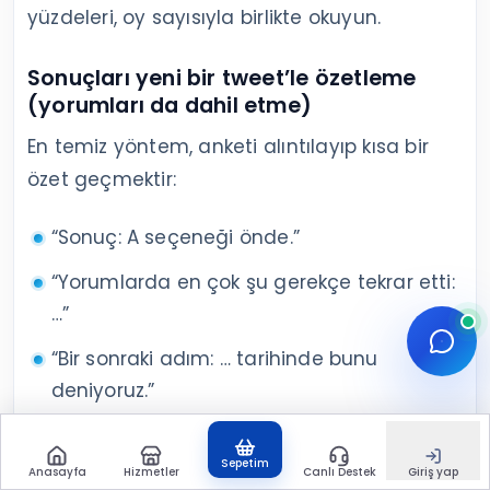
yüzdeleri, oy sayısıyla birlikte okuyun.
Sonuçları yeni bir tweet’le özetleme
(yorumları da dahil etme)
En temiz yöntem, anketi alıntılayıp kısa bir
özet geçmektir:
“Sonuç: A seçeneği önde.”
“Yorumlarda en çok şu gerekçe tekrar etti:
…”
“Bir sonraki adım: … tarihinde bunu
deniyoruz.”
Bu yaklaşım, takipçiye “oyum boşa gitmedi”
Sepetim
Anasayfa
Hizmetler
Canlı Destek
Giriş yap
hissi verir ve anketi içerik üretimine bağlar.