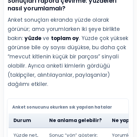
Sonuçları rapora çevirme: yüzdeleri
nasıl yorumlamalı?
Anket sonuçları ekranda yüzde olarak
görünür; ama yorumlarken iki şeye birlikte
bakın:
yüzde
ve
toplam oy
. Yüzde çok yüksek
görünse bile oy sayısı düşükse, bu daha çok
“mevcut kitlenin küçük bir parçası” sinyali
olabilir. Ayrıca anketi kimlerin gördüğü
(takipçiler, alıntılayanlar, paylaşanlar)
dağılımı etkiler.
Anket sonucunu okurken sık yapılan hatalar
Durum
Ne anlama gelebilir?
Ne yapma
Yüzde net,
Sonuç “yön” gösterir;
Yorumları