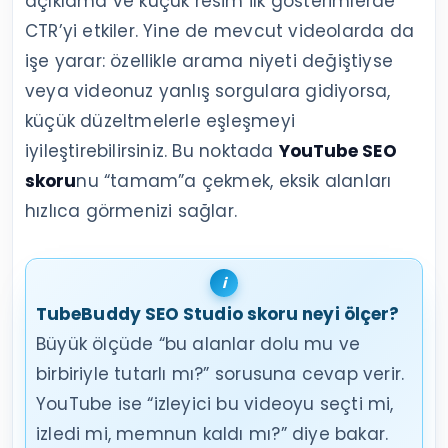
açıklama ve küçük resim ilk gösterimlerde
CTR’yi etkiler. Yine de mevcut videolarda da
işe yarar: özellikle arama niyeti değiştiyse
veya videonuz yanlış sorgulara gidiyorsa,
küçük düzeltmelerle eşleşmeyi
iyileştirebilirsiniz. Bu noktada
YouTube SEO
skoru
nu “tamam”a çekmek, eksik alanları
hızlıca görmenizi sağlar.
TubeBuddy SEO Studio skoru neyi ölçer?
Büyük ölçüde “bu alanlar dolu mu ve
birbiriyle tutarlı mı?” sorusuna cevap verir.
YouTube ise “izleyici bu videoyu seçti mi,
izledi mi, memnun kaldı mı?” diye bakar.