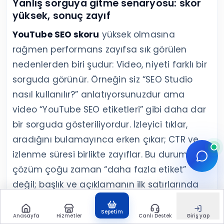
Yanlış sorguya gitme senaryosu: skor
yüksek, sonuç zayıf
YouTube SEO skoru
yüksek olmasına
rağmen performans zayıfsa sık görülen
nedenlerden biri şudur: Video, niyeti farklı bir
sorguda görünür. Örneğin siz “SEO Studio
nasıl kullanılır?” anlatıyorsunuzdur ama
video “YouTube SEO etiketleri” gibi daha dar
bir sorguda gösteriliyordur. İzleyici tıklar,
aradığını bulamayınca erken çıkar; CTR ve
izlenme süresi birlikte zayıflar. Bu durumda
çözüm çoğu zaman “daha fazla etiket”
değil; başlık ve açıklamanın ilk satırlarında
vaadi netleştirip eşleşmeyi düzeltmektir.
Sepetim
Anasayfa
Hizmetler
Canlı Destek
Giriş yap