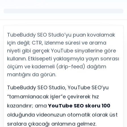
Twitter (X) Beğeni Satın Al
X (Twitter) Ücretsiz Takipçi
Twitter (X) Takipçi Satın Al
X (Twitter) Ücretsiz Beğeni
Twitter (X) Retweet Satın Al
Tümünü Gör
Twitter (X) Video İzlenme Satın Al
Diğer ücretsiz araçlar
Tümünü Gör
Facebook Araçları
TubeBuddy SEO Studio’yu puan kovalamak
YouTube
LinkedIn Araçları
YouTube Abone Satın Al
Spotify Araçları
için değil; CTR, izlenme süresi ve arama
YouTube Beğeni Satın Al
Telegram Araçları
niyeti gibi gerçek YouTube sinyallerine göre
YouTube İzlenme Satın Al
Twitch Araçları
kullanın. Etkisepeti yaklaşımıyla yayın sonrası
YouTube Yorum Satın Al
SoundCloud Araçları
ölçüm ve kademeli (drip-feed) dağıtım
Tümünü Gör
Snapchat Araçları
mantığını da görün.
Facebook
Tümünü Gör
Facebook Beğeni Satın Al
TubeBuddy SEO Studio, YouTube SEO’yu
Facebook Takipçi Satın Al
“tamamlanacak işler”e çevirerek hız
Facebook Yorum Satın Al
Facebook Video İzlenme Satın Al
kazandırır; ama
YouTube SEO skoru 100
Tümünü Gör
olduğunda videonuzun otomatik olarak üst
sıralara çıkacağı anlamına gelmez.