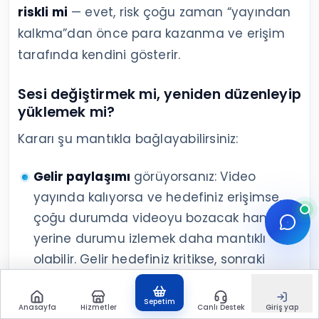
riskli mi
— evet, risk çoğu zaman “yayından
kalkma”dan önce para kazanma ve erişim
tarafında kendini gösterir.
Sesi değiştirmek mi, yeniden düzenleyip
yüklemek mi?
Kararı şu mantıkla bağlayabilirsiniz:
Gelir paylaşımı
görüyorsanız: Video
yayında kalıyorsa ve hedefiniz erişimse,
çoğu durumda videoyu bozacak hamleler
yerine durumu izlemek daha mantıklı
olabilir. Gelir hedefiniz kritikse, sonraki
videolarda ses kaynağını daha kontrollü
seçmek daha kalıcı çözüm olur.
Sepetim
Anasayfa
Hizmetler
Canlı Destek
Giriş yap