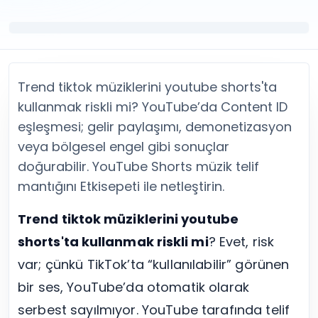
Twitter (X) Beğeni Satın Al
X (Twitter) Ücretsiz Takipçi
Twitter (X) Takipçi Satın Al
X (Twitter) Ücretsiz Beğeni
Twitter (X) Retweet Satın Al
Tümünü Gör
Twitter (X) Video İzlenme Satın Al
Diğer ücretsiz araçlar
Tümünü Gör
Facebook Araçları
Trend tiktok müziklerini youtube shorts'ta
YouTube
LinkedIn Araçları
YouTube Abone Satın Al
Spotify Araçları
kullanmak riskli mi? YouTube’da Content ID
YouTube Beğeni Satın Al
Telegram Araçları
eşleşmesi; gelir paylaşımı, demonetizasyon
YouTube İzlenme Satın Al
Twitch Araçları
veya bölgesel engel gibi sonuçlar
YouTube Yorum Satın Al
SoundCloud Araçları
doğurabilir. YouTube Shorts müzik telif
Tümünü Gör
Snapchat Araçları
mantığını Etkisepeti ile netleştirin.
Facebook
Tümünü Gör
Facebook Beğeni Satın Al
Trend tiktok müziklerini youtube
Facebook Takipçi Satın Al
shorts'ta kullanmak riskli mi
? Evet, risk
Facebook Yorum Satın Al
Facebook Video İzlenme Satın Al
var; çünkü TikTok’ta “kullanılabilir” görünen
Tümünü Gör
bir ses, YouTube’da otomatik olarak
serbest sayılmıyor. YouTube tarafında telif