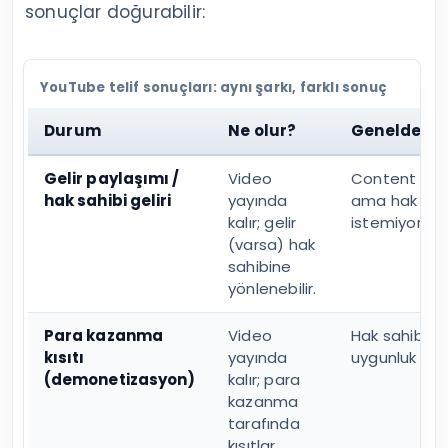
sonuçlar doğurabilir:
YouTube telif sonuçları: aynı şarkı, farklı sonuç
Durum
Ne olur?
Genelde ne
Gelir paylaşımı /
Video
Content ID e
hak sahibi geliri
yayında
ama hak sahi
kalır; gelir
istemiyorsa.
(varsa) hak
sahibine
yönlenebilir.
Para kazanma
Video
Hak sahibi po
kısıtı
yayında
uygunluk koşu
(demonetizasyon)
kalır; para
kazanma
tarafında
kısıtlar