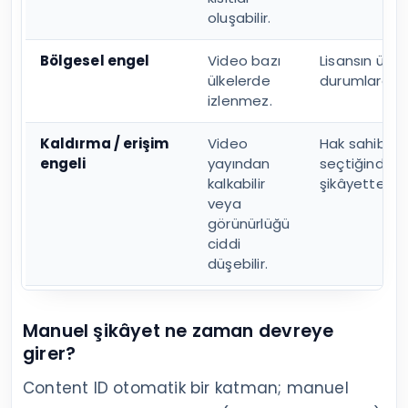
oluşabilir.
Bölgesel engel
Video bazı
Lisansın ülke
ülkelerde
durumlarda.
izlenmez.
Kaldırma / erişim
Video
Hak sahibi da
engeli
yayından
seçtiğinde 
kalkabilir
şikâyette.
veya
görünürlüğü
ciddi
düşebilir.
Manuel şikâyet ne zaman devreye
girer?
Content ID otomatik bir katman; manuel