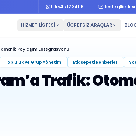
0 554 712 3406
destek@etkis
HİZMET LİSTESİ
ÜCRETSİZ ARAÇLAR
BLO
Otomatik Paylaşım Entegrasyonu
Topluluk ve Grup Yönetimi
Etkisepeti Rehberleri
So