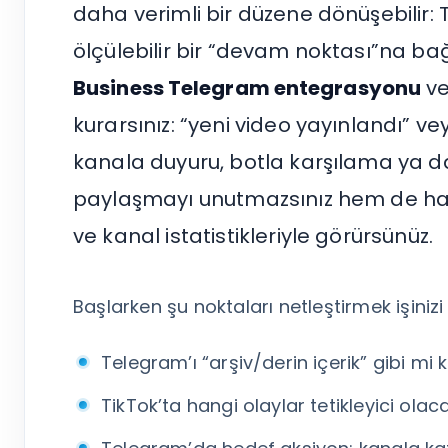
Tümünü Gör
daha verimli bir düzene dönüşebilir: T
ölçülebilir bir “devam noktası”na b
Business Telegram entegrasyonu
v
kurarsınız: “yeni video yayınlandı” v
kanala duyuru, botla karşılama ya d
paylaşmayı unutmazsınız hem de hang
ve kanal istatistikleriyle görürsünüz.
Başlarken şu noktaları netleştirmek işinizi 
Telegram’ı “arşiv/derin içerik” gibi m
TikTok’ta hangi olaylar tetikleyici olaca