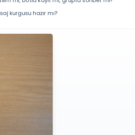
ılım mı, botla kayıt mı, grupta sohbet mi?
esaj kurgusu hazır mı?