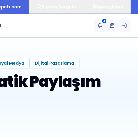
epeti.com
Sipariş Sorgula
Siparişlerim
4
G
syal Medya
Dijital Pazarlama