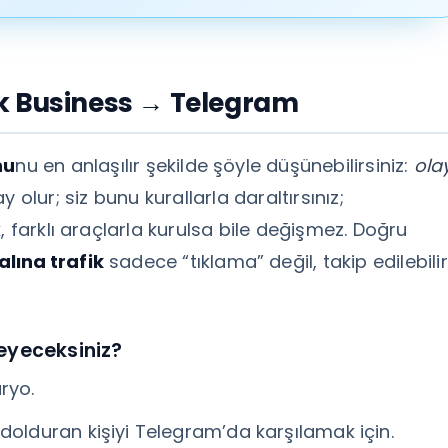
k Business → Telegram
nu
nu en anlaşılır şekilde şöyle düşünebilirsiniz:
ola
y olur; siz bunu kurallarla daraltırsınız;
, farklı araçlarla kurulsa bile değişmez. Doğru
lına trafik
sadece “tıklama” değil, takip edilebilir
zleyeceksiniz?
ryo.
 dolduran kişiyi Telegram’da karşılamak için.