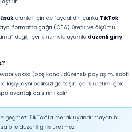
aştırır.
düşük
olanlar için de faydalıdır; çünkü
TikTok
 aynı formatta çağrı (CTA) üretir ve ölçümü
lama” değil, içerik ritmiyle uyumlu
düzenli giriş
z?
evabı yoksa (boş kanal, düzensiz paylaşım, sabit
şiyi aynı belirsizliğe taşır. İçerik üretimi çok
avantajı da sınırlı kalır.
rine geçmez. TikTok’ta merak uyandırmayan bir
a bile düzenli giriş üretmez.