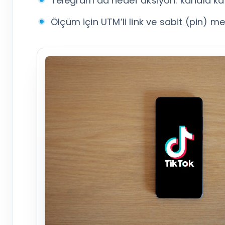
Telegram’da hedef aksiyon: kanala kat
Ölçüm için UTM’li link ve sabit (pin) m