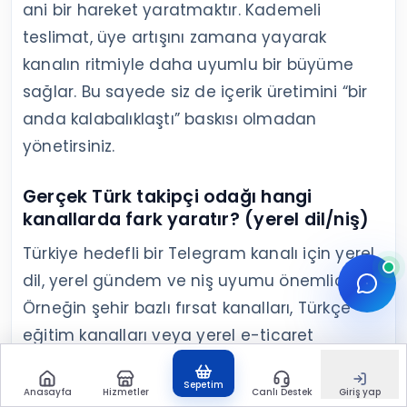
ani bir hareket yaratmaktır. Kademeli
teslimat, üye artışını zamana yayarak
kanalın ritmiyle daha uyumlu bir büyüme
sağlar. Bu sayede siz de içerik üretimini “bir
anda kalabalıklaştı” baskısı olmadan
yönetirsiniz.
Gerçek Türk takipçi odağı hangi
kanallarda fark yaratır? (yerel dil/niş)
Türkiye hedefli bir Telegram kanalı için yerel
dil, yerel gündem ve niş uyumu önemlidir.
Örneğin şehir bazlı fırsat kanalları, Türkçe
eğitim kanalları veya yerel e-ticaret
toplulukları gibi alanlarda kitle uyumu
Sepetim
doğrudan gönderi görüntülenmesi ve
Anasayfa
Hizmetler
Canlı Destek
Giriş yap