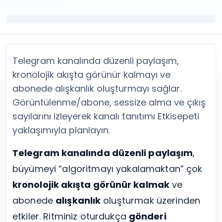
Twitter (X) Beğeni Satın Al
X (Twitter) Ücretsiz Takipçi
Twitter (X) Takipçi Satın Al
X (Twitter) Ücretsiz Beğeni
Twitter (X) Retweet Satın Al
Tümünü Gör
Twitter (X) Video İzlenme Satın Al
Diğer ücretsiz araçlar
Tümünü Gör
Facebook Araçları
Telegram kanalında düzenli paylaşım,
YouTube
LinkedIn Araçları
YouTube Abone Satın Al
Spotify Araçları
kronolojik akışta görünür kalmayı ve
YouTube Beğeni Satın Al
Telegram Araçları
abonede alışkanlık oluşturmayı sağlar.
YouTube İzlenme Satın Al
Twitch Araçları
Görüntülenme/abone, sessize alma ve çıkış
YouTube Yorum Satın Al
SoundCloud Araçları
sayılarını izleyerek kanalı tanıtımı Etkisepeti
Tümünü Gör
Snapchat Araçları
yaklaşımıyla planlayın.
Facebook
Tümünü Gör
Facebook Beğeni Satın Al
Telegram kanalında düzenli paylaşım
,
Facebook Takipçi Satın Al
büyümeyi “algoritmayı yakalamaktan” çok
Facebook Yorum Satın Al
Facebook Video İzlenme Satın Al
kronolojik akışta görünür kalmak
ve
Tümünü Gör
abonede
alışkanlık
oluşturmak üzerinden
etkiler. Ritminiz oturdukça
gönderi