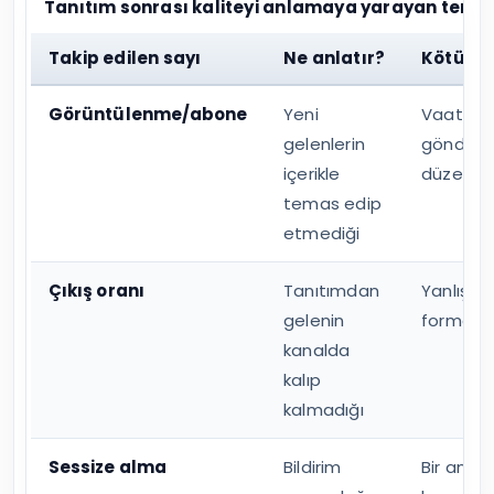
Tanıtım sonrası kaliteyi anlamaya yarayan temel
Takip edilen sayı
Ne anlatır?
Kötüyse
Görüntülenme/abone
Yeni
Vaat beli
gelenlerin
gönderile
içerikle
düzensi
temas edip
etmediği
Çıkış oranı
Tanıtımdan
Yanlış kit
gelenin
formatı 
kanalda
kalıp
kalmadığı
Sessize alma
Bildirim
Bir anda