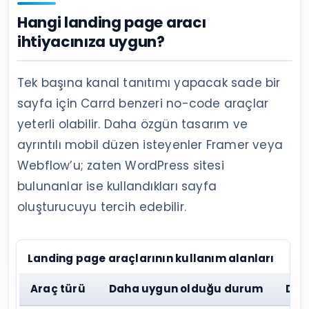
Hangi landing page aracı
ihtiyacınıza uygun?
Tek başına kanal tanıtımı yapacak sade bir
sayfa için Carrd benzeri no-code araçlar
yeterli olabilir. Daha özgün tasarım ve
ayrıntılı mobil düzen isteyenler Framer veya
Webflow’u; zaten WordPress sitesi
bulunanlar ise kullandıkları sayfa
oluşturucuyu tercih edebilir.
Landing page araçlarının kullanım alanları
Araç türü
Daha uygun olduğu durum
Dik