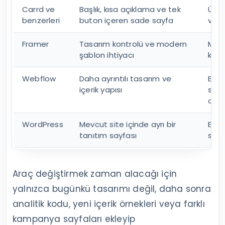
Carrd ve
Başlık, kısa açıklama ve tek
Ücre
benzerleri
buton içeren sade sayfa
ve an
Framer
Tasarım kontrolü ve modern
Mobil
şablon ihtiyacı
kont
Webflow
Daha ayrıntılı tasarım ve
Baş
içerik yapısı
süre
olma
WordPress
Mevcut site içinde ayrı bir
Ekle
tanıtım sayfası
sayf
Araç değiştirmek zaman alacağı için
yalnızca bugünkü tasarımı değil, daha sonra
analitik kodu, yeni içerik örnekleri veya farklı
kampanya sayfaları ekleyip