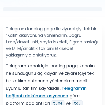
Twitter (X) Beğeni Satın Al
X (Twitter) Ücretsiz Takipçi
Twitter (X) Takipçi Satın Al
X (Twitter) Ücretsiz Beğeni
Twitter (X) Retweet Satın Al
Tümünü Gör
Twitter (X) Video İzlenme Satın Al
Diğer ücretsiz araçlar
Tümünü Gör
Facebook Araçları
Telegram landing page ile ziyaretçiyi tek bir
YouTube
LinkedIn Araçları
YouTube Abone Satın Al
Spotify Araçları
“Katıl” aksiyonuna yönlendirin. Doğru
YouTube Beğeni Satın Al
Telegram Araçları
t.me/davet linki, sayfa iskeleti, Figma taslağı
YouTube İzlenme Satın Al
Twitch Araçları
ve UTM/analitik takibini Etkisepeti
YouTube Yorum Satın Al
SoundCloud Araçları
yaklaşımıyla anlatıyoruz.
Tümünü Gör
Snapchat Araçları
Facebook
Tümünü Gör
Telegram kanalı için landing page, kanalın
Facebook Beğeni Satın Al
ne sunduğunu açıklayan ve ziyaretçiyi tek
Facebook Takipçi Satın Al
Facebook Yorum Satın Al
bir katılım butonuna yönlendiren mobil
Facebook Video İzlenme Satın Al
uyumlu tanıtım sayfasıdır.
Telegram’ın
Tümünü Gör
bağlantı dokümantasyonuna
göre
platform bağlantıları
ve
t.me
tg: