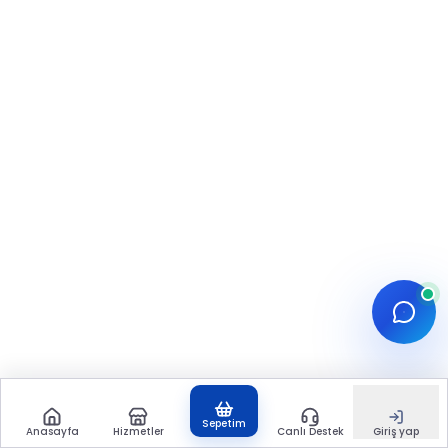
Sepetim
Anasayfa
Hizmetler
Canlı Destek
Giriş yap