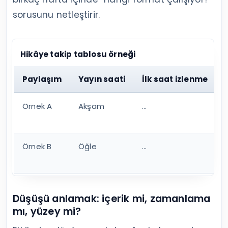
sorusunu netleştirir.
Hikâye takip tablosu örneği
Paylaşım
Yayın saati
İlk saat izlenme
Örnek A
Akşam
…
Örnek B
Öğle
…
Düşüşü anlamak: içerik mi, zamanlama
mı, yüzey mi?