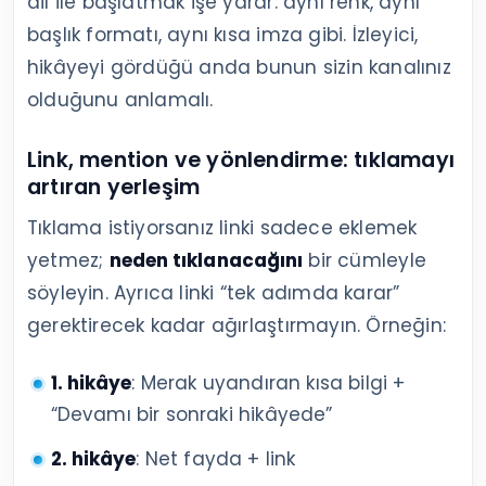
dil ile başlatmak işe yarar: aynı renk, aynı
başlık formatı, aynı kısa imza gibi. İzleyici,
hikâyeyi gördüğü anda bunun sizin kanalınız
olduğunu anlamalı.
Link, mention ve yönlendirme: tıklamayı
artıran yerleşim
Tıklama istiyorsanız linki sadece eklemek
yetmez;
neden tıklanacağını
bir cümleyle
söyleyin. Ayrıca linki “tek adımda karar”
gerektirecek kadar ağırlaştırmayın. Örneğin:
1. hikâye
: Merak uyandıran kısa bilgi +
“Devamı bir sonraki hikâyede”
2. hikâye
: Net fayda + link