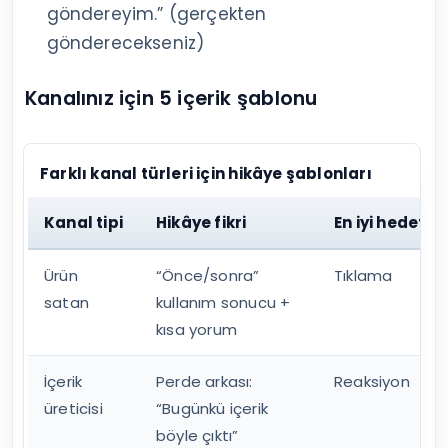
göndereyim.” (gerçekten
gönderecekseniz)
Kanalınız için 5 içerik şablonu
Farklı kanal türleri için hikâye şablonları
Kanal tipi
Hikâye fikri
En iyi hedef
Ürün
“Önce/sonra”
Tıklama
satan
kullanım sonucu +
kısa yorum
İçerik
Perde arkası:
Reaksiyon
üreticisi
“Bugünkü içerik
böyle çıktı”