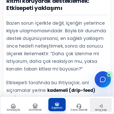
Ritmi koruyarak desteklemek:
Etkisepeti yaklaşımı
Bazen sorun içerikte değil, içeriğin yeterince
kişiye ulaşmamasındadır. Böyle bir durumda
destek düşünüyorsanız, en sağlıklı yaklaşım
önce hedefi netleştirmek, sonra da sonucu
ölçerek ilerlemektir: “Daha çok izlenme mi
istiyorum, daha çok reaksiyon mu, yoksa
kanalın taban kitlesi mi büyüsün?”
Etkisepeti tarafında bu ihtiyaçlar, ani
sıçramalar yerine
kademeli (drip-feed)
teslimat
mantığıyla ele alınır. Etkileşimin gün
içine daha doğal yayılması, hem
Sepetim
Anasayfa
Hizmetler
Canlı Destek
Giriş yap
Telegram’ın dağıtım davranışını zorlamadan