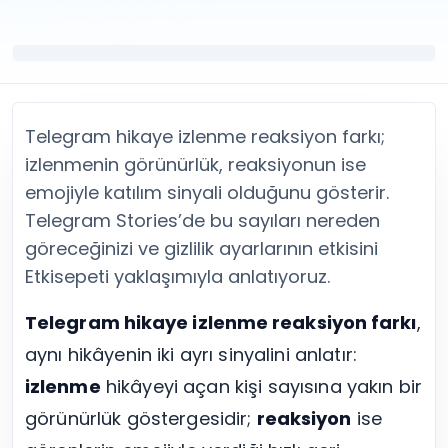
Twitter (X) Beğeni Satın Al
X (Twitter) Ücretsiz Takipçi
Twitter (X) Takipçi Satın Al
X (Twitter) Ücretsiz Beğeni
Twitter (X) Retweet Satın Al
Tümünü Gör
Twitter (X) Video İzlenme Satın Al
Diğer ücretsiz araçlar
Tümünü Gör
Facebook Araçları
YouTube
LinkedIn Araçları
Telegram hikaye izlenme reaksiyon farkı;
YouTube Abone Satın Al
Spotify Araçları
izlenmenin görünürlük, reaksiyonun ise
YouTube Beğeni Satın Al
Telegram Araçları
emojiyle katılım sinyali olduğunu gösterir.
YouTube İzlenme Satın Al
Twitch Araçları
Telegram Stories’de bu sayıları nereden
YouTube Yorum Satın Al
SoundCloud Araçları
Tümünü Gör
Snapchat Araçları
göreceğinizi ve gizlilik ayarlarının etkisini
Facebook
Tümünü Gör
Etkisepeti yaklaşımıyla anlatıyoruz.
Facebook Beğeni Satın Al
Facebook Takipçi Satın Al
Telegram hikaye izlenme reaksiyon farkı
,
Facebook Yorum Satın Al
aynı hikâyenin iki ayrı sinyalini anlatır:
Facebook Video İzlenme Satın Al
izlenme
hikâyeyi açan kişi sayısına yakın bir
Tümünü Gör
görünürlük göstergesidir;
reaksiyon
ise