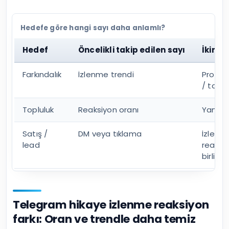
Hedefe göre hangi sayı daha anlamlı?
Hedef
Öncelikli takip edilen sayı
İkinci
Farkındalık
İzlenme trendi
Profil z
/ takip 
Topluluk
Reaksiyon oranı
Yanıt/
Satış /
DM veya tıklama
İzlenm
lead
reaksi
birlikte
Telegram hikaye izlenme reaksiyon
farkı: Oran ve trendle daha temiz