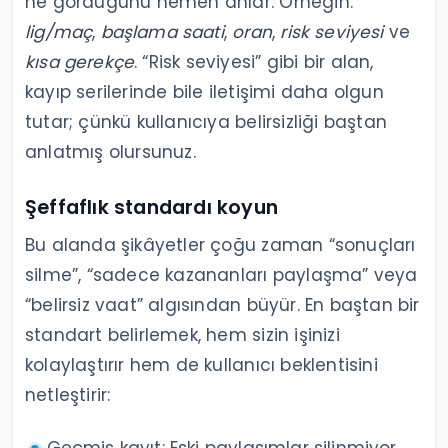
ne gördüğünü hemen anlar. Örneğin:
lig/maç
,
başlama saati
,
oran
,
risk seviyesi
ve
kısa gerekçe
. “Risk seviyesi” gibi bir alan,
kayıp serilerinde bile iletişimi daha olgun
tutar; çünkü kullanıcıya belirsizliği baştan
anlatmış olursunuz.
Şeffaflık standardı koyun
Bu alanda şikâyetler çoğu zaman “sonuçları
silme”, “sadece kazananları paylaşma” veya
“belirsiz vaat” algısından büyür. En baştan bir
standart belirlemek, hem sizin işinizi
kolaylaştırır hem de kullanıcı beklentisini
netleştirir:
Geçmiş kayıt: Eski paylaşımlar silinmiyor