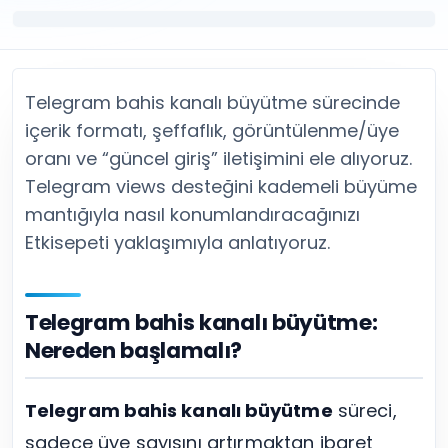
Twitter (X) Beğeni Satın Al
X (Twitter) Ücretsiz Takipçi
Twitter (X) Takipçi Satın Al
X (Twitter) Ücretsiz Beğeni
Twitter (X) Retweet Satın Al
Tümünü Gör
Twitter (X) Video İzlenme Satın Al
Diğer ücretsiz araçlar
Tümünü Gör
Facebook Araçları
Telegram bahis kanalı büyütme sürecinde
YouTube
LinkedIn Araçları
içerik formatı, şeffaflık, görüntülenme/üye
YouTube Abone Satın Al
Spotify Araçları
oranı ve “güncel giriş” iletişimini ele alıyoruz.
YouTube Beğeni Satın Al
Telegram Araçları
Telegram views desteğini kademeli büyüme
YouTube İzlenme Satın Al
Twitch Araçları
mantığıyla nasıl konumlandıracağınızı
YouTube Yorum Satın Al
SoundCloud Araçları
Etkisepeti yaklaşımıyla anlatıyoruz.
Tümünü Gör
Snapchat Araçları
Facebook
Tümünü Gör
Facebook Beğeni Satın Al
Facebook Takipçi Satın Al
Telegram bahis kanalı büyütme:
Facebook Yorum Satın Al
Nereden başlamalı?
Facebook Video İzlenme Satın Al
Tümünü Gör
Telegram bahis kanalı büyütme
süreci,
sadece üye sayısını artırmaktan ibaret