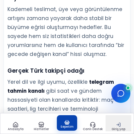
Kademeli teslimat, üye veya görüntülenme
artışını zamana yayarak daha stabil bir
büyüme eğrisi oluşturmayı hedefler. Bu
sayede hem siz istatistikleri daha doğru
yorumlarsınız hem de kullanıcı tarafında “bir
gecede değişen kanal” hissi oluşmaz.
Gerçek Türk takipçi odağı
Yerel dil ve ilgi uyumu, özellikle
telegram
tahmin kanalı
gibi saat ve gündem
hassasiyeti olan kanallarda kritiktir: maç
saatleri, lig tercihleri ve terminoloji
Türkiye’deki kullanıcı davranışına göre
şekillenir. Gerçek Türk takipçi odağı, bu
Sepetim
Anasayfa
Hizmetler
Canlı Destek
Giriş yap