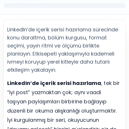
Twitter (X) Beğeni Satın Al
X (Twitter) Ücretsiz Takipçi
Twitter (X) Takipçi Satın Al
X (Twitter) Ücretsiz Beğeni
Twitter (X) Retweet Satın Al
Tümünü Gör
Twitter (X) Video İzlenme Satın Al
Diğer ücretsiz araçlar
Tümünü Gör
Facebook Araçları
LinkedIn’de içerik serisi hazırlama sürecinde
YouTube
LinkedIn Araçları
konu daraltma, bölüm kurgusu, format
YouTube Abone Satın Al
Spotify Araçları
seçimi, yayın ritmi ve ölçümü birlikte
YouTube Beğeni Satın Al
Telegram Araçları
planlayın. Etkisepeti yaklaşımıyla kademeli
YouTube İzlenme Satın Al
Twitch Araçları
ivmeyi koruyup yerel kitleyle daha tutarlı
YouTube Yorum Satın Al
SoundCloud Araçları
etkileşim yakalayın.
Tümünü Gör
Snapchat Araçları
Facebook
Tümünü Gör
LinkedIn’de içerik serisi hazırlama
, tek bir
Facebook Beğeni Satın Al
Facebook Takipçi Satın Al
“iyi post” yazmaktan çok; aynı vaadi
Facebook Yorum Satın Al
taşıyan paylaşımları birbirine bağlayıp
Facebook Video İzlenme Satın Al
düzenli bir okuma alışkanlığı oluşturmaktır.
Tümünü Gör
İyi kurgulanmış bir seri, okuyucunun