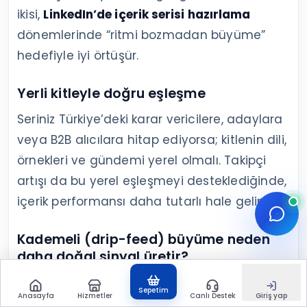
ikisi,
LinkedIn’de içerik serisi hazırlama
dönemlerinde “ritmi bozmadan büyüme”
hedefiyle iyi örtüşür.
Yerli kitleyle doğru eşleşme
Seriniz Türkiye’deki karar vericilere, adaylara
veya B2B alıcılara hitap ediyorsa; kitlenin dili,
örnekleri ve gündemi yerel olmalı. Takipçi
artışı da bu yerel eşleşmeyi desteklediğinde,
içerik performansı daha tutarlı hale gelir.
Kademeli (drip-feed) büyüme neden
daha doğal sinyal üretir?
LinkedIn’de ani dalgalanmalar yerine düzenli
Sepetim
Anasayfa
Hizmetler
Canlı Destek
Giriş yap
artış, içerik performansını okumayı