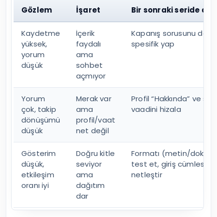
Gözlem
İşaret
Bir sonraki seride deği
Kaydetme
İçerik
Kapanış sorusunu dah
yüksek,
faydalı
spesifik yap
yorum
ama
düşük
sohbet
açmıyor
Yorum
Merak var
Profil “Hakkında” ve seri
çok, takip
ama
vaadini hizala
dönüşümü
profil/vaat
düşük
net değil
Gösterim
Doğru kitle
Formatı (metin/doküm
düşük,
seviyor
test et, giriş cümlesini
etkileşim
ama
netleştir
oranı iyi
dağıtım
dar