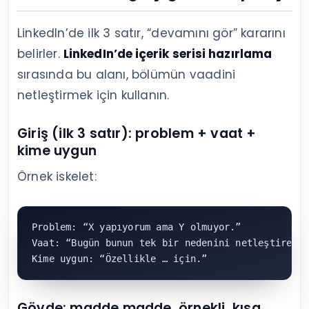
LinkedIn’de ilk 3 satır, “devamını gör” kararını
belirler.
LinkedIn’de içerik serisi hazırlama
sırasında bu alanı, bölümün vaadini
netleştirmek için kullanın.
Giriş (ilk 3 satır): problem + vaat +
kime uygun
Örnek iskelet:
Problem: “X yapıyorum ama Y olmuyor.”

Vaat: “Bugün bunun tek bir nedenini netleştireceğ
Kime uygun: “Özellikle … için.”
Gövde: madde madde, örnekli, kısa