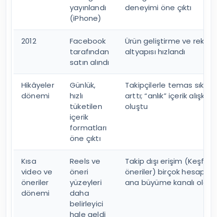
yayınlandı
deneyimi öne çıktı
(iPhone)
2012
Facebook
Ürün geliştirme ve rekla
tarafından
altyapısı hızlandı
satın alındı
Hikâyeler
Günlük,
Takipçilerle temas sıklığı
dönemi
hızlı
arttı; “anlık” içerik alışkanl
tüketilen
oluştu
içerik
formatları
öne çıktı
Kısa
Reels ve
Takip dışı erişim (Keşfet/
video ve
öneri
öneriler) birçok hesap içi
öneriler
yüzeyleri
ana büyüme kanalı oldu
dönemi
daha
belirleyici
hale geldi