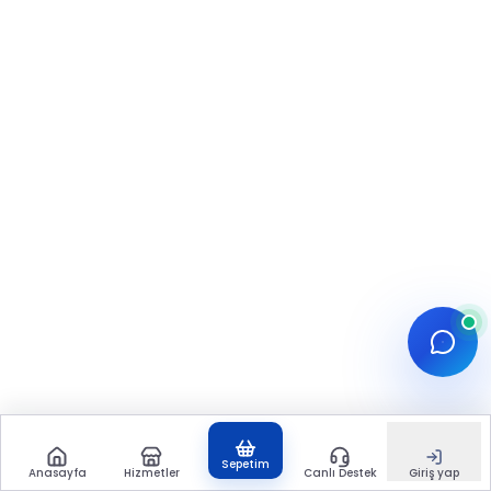
Sepetim
Anasayfa
Hizmetler
Canlı Destek
Giriş yap