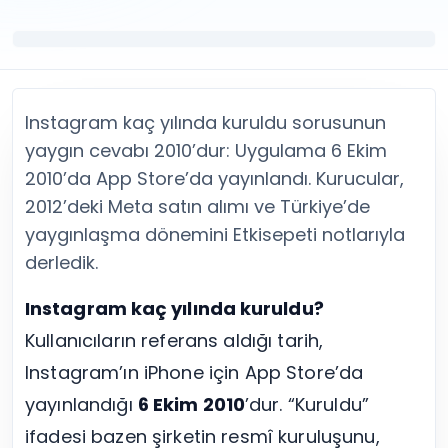
Twitter (X) Beğeni Satın Al
X (Twitter) Ücretsiz Takipçi
Twitter (X) Takipçi Satın Al
X (Twitter) Ücretsiz Beğeni
Twitter (X) Retweet Satın Al
Tümünü Gör
Twitter (X) Video İzlenme Satın Al
Diğer ücretsiz araçlar
Tümünü Gör
Facebook Araçları
Instagram kaç yılında kuruldu sorusunun
YouTube
LinkedIn Araçları
YouTube Abone Satın Al
Spotify Araçları
yaygın cevabı 2010’dur: Uygulama 6 Ekim
YouTube Beğeni Satın Al
Telegram Araçları
2010’da App Store’da yayınlandı. Kurucular,
YouTube İzlenme Satın Al
Twitch Araçları
2012’deki Meta satın alımı ve Türkiye’de
YouTube Yorum Satın Al
SoundCloud Araçları
yaygınlaşma dönemini Etkisepeti notlarıyla
Tümünü Gör
Snapchat Araçları
derledik.
Facebook
Tümünü Gör
Facebook Beğeni Satın Al
Instagram kaç yılında kuruldu?
Facebook Takipçi Satın Al
Kullanıcıların referans aldığı tarih,
Facebook Yorum Satın Al
Facebook Video İzlenme Satın Al
Instagram’ın iPhone için App Store’da
Tümünü Gör
yayınlandığı
6 Ekim 2010
’dur. “Kuruldu”
ifadesi bazen şirketin resmî kuruluşunu,