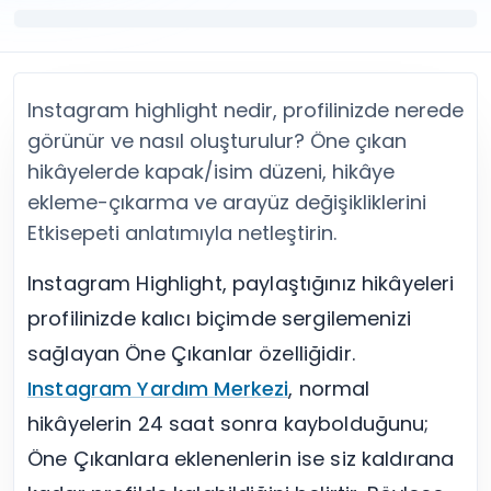
Twitter (X) Beğeni Satın Al
X (Twitter) Ücretsiz Takipçi
Twitter (X) Takipçi Satın Al
X (Twitter) Ücretsiz Beğeni
Twitter (X) Retweet Satın Al
Tümünü Gör
Twitter (X) Video İzlenme Satın Al
Diğer ücretsiz araçlar
Instagram highlight nedir, profilinizde nerede
Tümünü Gör
Facebook Araçları
YouTube
LinkedIn Araçları
görünür ve nasıl oluşturulur? Öne çıkan
YouTube Abone Satın Al
Spotify Araçları
hikâyelerde kapak/isim düzeni, hikâye
YouTube Beğeni Satın Al
Telegram Araçları
ekleme-çıkarma ve arayüz değişikliklerini
YouTube İzlenme Satın Al
Twitch Araçları
Etkisepeti anlatımıyla netleştirin.
YouTube Yorum Satın Al
SoundCloud Araçları
Tümünü Gör
Snapchat Araçları
Instagram Highlight, paylaştığınız hikâyeleri
Facebook
Tümünü Gör
profilinizde kalıcı biçimde sergilemenizi
Facebook Beğeni Satın Al
Facebook Takipçi Satın Al
sağlayan Öne Çıkanlar özelliğidir.
Facebook Yorum Satın Al
Instagram Yardım Merkezi
, normal
Facebook Video İzlenme Satın Al
hikâyelerin 24 saat sonra kaybolduğunu;
Tümünü Gör
Öne Çıkanlara eklenenlerin ise siz kaldırana