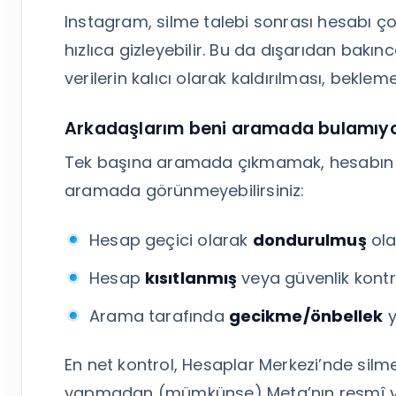
Instagram, silme talebi sonrası hesabı çoğu
hızlıca gizleyebilir. Bu da dışarıdan bakınc
verilerin kalıcı olarak kaldırılması, bekl
Arkadaşlarım beni aramada bulamıyor:
Tek başına aramada çıkmamak, hesabın ke
aramada görünmeyebilirsiniz:
Hesap geçici olarak
dondurulmuş
olab
Hesap
kısıtlanmış
veya güvenlik kontro
Arama tarafında
gecikme/önbellek
y
En net kontrol, Hesaplar Merkezi’nde sil
yapmadan (mümkünse) Meta’nın resmî ya