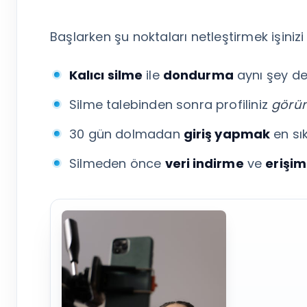
Tümünü Gör
Başlarken şu noktaları netleştirmek işinizi 
Kalıcı silme
ile
dondurma
aynı şey değ
Silme talebinden sonra profiliniz
görü
30 gün dolmadan
giriş yapmak
en sık
Silmeden önce
veri indirme
ve
erişim