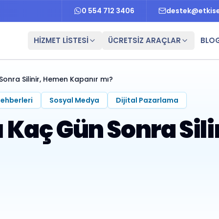
0 554 712 3406
destek@etkis
HİZMET LİSTESİ
ÜCRETSİZ ARAÇLAR
BLO
onra Silinir, Hemen Kapanır mı?
Rehberleri
Sosyal Medya
Dijital Pazarlama