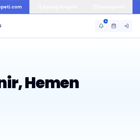
epeti.com
Sipariş Sorgula
Siparişlerim
4
G