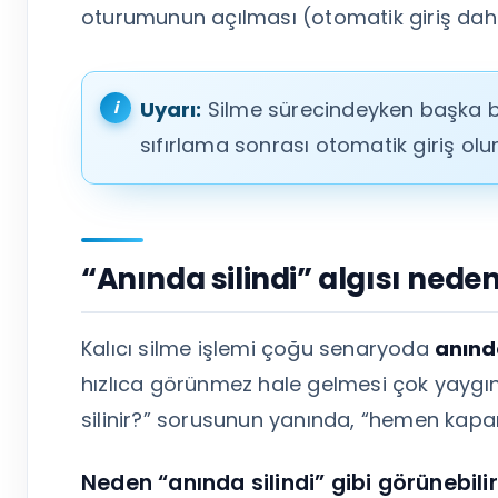
oturumunun açılması (otomatik giriş dahil)
Uyarı:
Silme sürecindeyken başka bi
sıfırlama sonrası otomatik giriş olur
“Anında silindi” algısı nede
Kalıcı silme işlemi çoğu senaryoda
anın
hızlıca görünmez hale gelmesi çok yaygı
silinir?” sorusunun yanında, “hemen kapanı
Neden “anında silindi” gibi görünebili