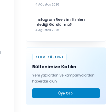
Görünmüyor?
4 Ağustos 2026
Instagram Reels'imi Kimlerin
İzlediği Görülür mü?
4 Ağustos 2026
ı
BLOG BÜLTENI
Bültenimize Katılın
Yeni yazılardan ve kampanyalardan
haberdar olun.
Üye Ol
r