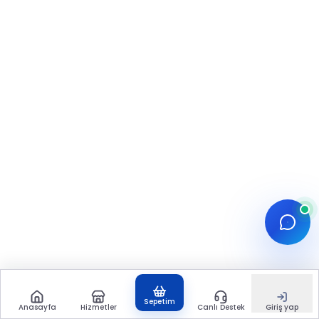
Sepetim
Anasayfa
Hizmetler
Canlı Destek
Giriş yap