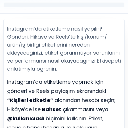
Twitter (X) Beğeni Satın Al
X (Twitter) Ücretsiz Takipçi
Twitter (X) Takipçi Satın Al
X (Twitter) Ücretsiz Beğeni
Twitter (X) Retweet Satın Al
Tümünü Gör
Twitter (X) Video İzlenme Satın Al
Diğer ücretsiz araçlar
Instagram’da etiketleme nasıl yapılır?
Tümünü Gör
Facebook Araçları
YouTube
LinkedIn Araçları
Gönderi, Hikâye ve Reels’te kişi/konum/
YouTube Abone Satın Al
Spotify Araçları
ürün/iş birliği etiketlerini nereden
YouTube Beğeni Satın Al
Telegram Araçları
ekleyeceğinizi, etiket görünmüyor sorunlarını
YouTube İzlenme Satın Al
Twitch Araçları
ve performansı nasıl okuyacağınızı Etkisepeti
YouTube Yorum Satın Al
SoundCloud Araçları
anlatımıyla öğrenin.
Tümünü Gör
Snapchat Araçları
Facebook
Tümünü Gör
Instagram’da etiketleme yapmak için
Facebook Beğeni Satın Al
Facebook Takipçi Satın Al
gönderi ve Reels paylaşım ekranındaki
Facebook Yorum Satın Al
“Kişileri etiketle”
alanından hesabı seçin;
Facebook Video İzlenme Satın Al
Hikâye’de ise
Bahset
çıkartmasını veya
Tümünü Gör
@kullanıcıadı
biçimini kullanın. Etiket,
içeriğin hangi hesapla ilgili olduğunu