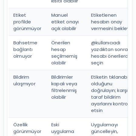
kısıtlı olabilir
Etiket
Manuel
Etiketlenen
profilde
etiket onayı
hesabın onay
görünmüyor
açık olabilir
vermesini bekleyin
Bahsetme
Önerilen
@kullanıcıadı
bağlantı
hesap
yazdıktan sonra
olmuyor
seçilmemiş
hesabı önerilerden
olabilir
seçin
Bildirim
Bildirimler
Etiketin tıklanabilir
ulaşmıyor
kapalı veya
olduğunu
filtrelenmiş
doğrulayın; karşı
olabilir
taraf bildirim
ayarlarını kontrol
etsin
Özellik
Eski
Uygulamayı
görünmüyor
uygulama
güncelleyin,