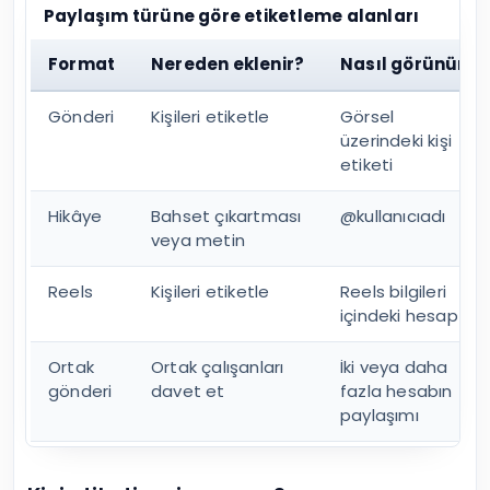
Paylaşım türüne göre etiketleme alanları
Format
Nereden eklenir?
Nasıl görünür?
Gönderi
Kişileri etiketle
Görsel
üzerindeki kişi
etiketi
Hikâye
Bahset çıkartması
@kullanıcıadı
veya metin
Reels
Kişileri etiketle
Reels bilgileri
içindeki hesap
Ortak
Ortak çalışanları
İki veya daha
gönderi
davet et
fazla hesabın
paylaşımı