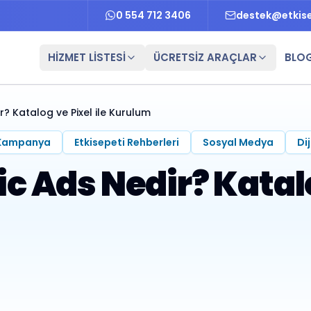
0 554 712 3406
destek@etkis
HİZMET LİSTESİ
ÜCRETSİZ ARAÇLAR
BLO
 Katalog ve Pixel ile Kurulum
 Kampanya
Etkisepeti Rehberleri
Sosyal Medya
Di