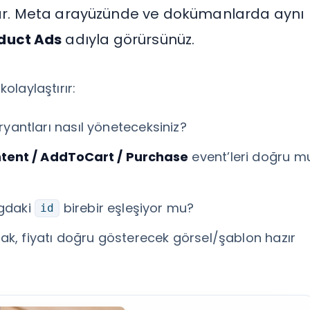
apar. Meta arayüzünde ve dokümanlarda aynı
duct Ads
adıyla görürsünüz.
kolaylaştırır:
ryantları nasıl yöneteceksiniz?
tent / AddToCart / Purchase
event’leri doğru m
ogdaki
birebir eşleşiyor mu?
id
ak, fiyatı doğru gösterecek görsel/şablon hazır