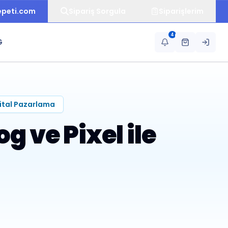
epeti.com
Sipariş Sorgula
Siparişlerim
4
G
jital Pazarlama