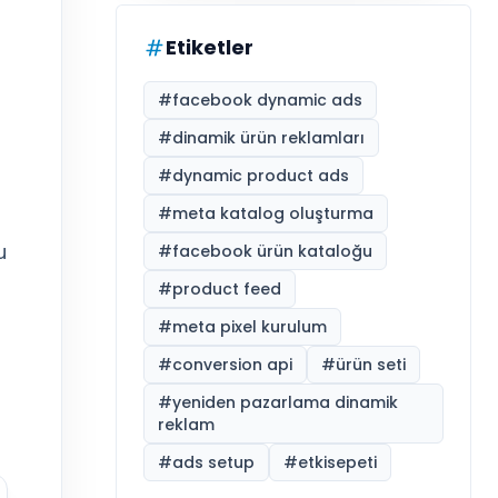
Etiketler
#
facebook dynamic ads
#
dinamik ürün reklamları
#
dynamic product ads
#
meta katalog oluşturma
u
#
facebook ürün kataloğu
#
product feed
#
meta pixel kurulum
#
conversion api
#
ürün seti
#
yeniden pazarlama dinamik
reklam
#
ads setup
#
etkisepeti