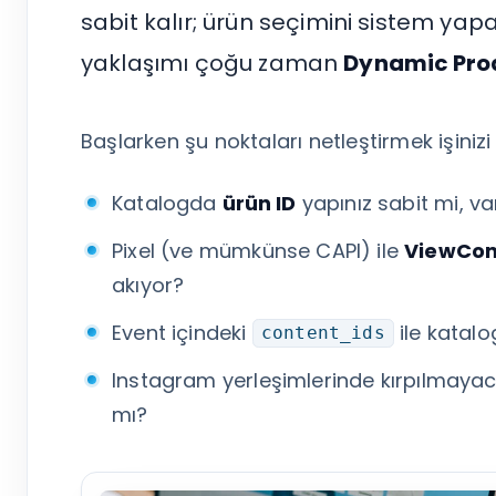
Tümünü Gör
sabit kalır; ürün seçimini sistem y
yaklaşımı çoğu zaman
Dynamic Pro
Başlarken şu noktaları netleştirmek işinizi 
Katalogda
ürün ID
yapınız sabit mi, va
Pixel (ve mümkünse CAPI) ile
ViewCon
akıyor?
Event içindeki
ile katal
content_ids
Instagram yerleşimlerinde kırpılmayac
mı?