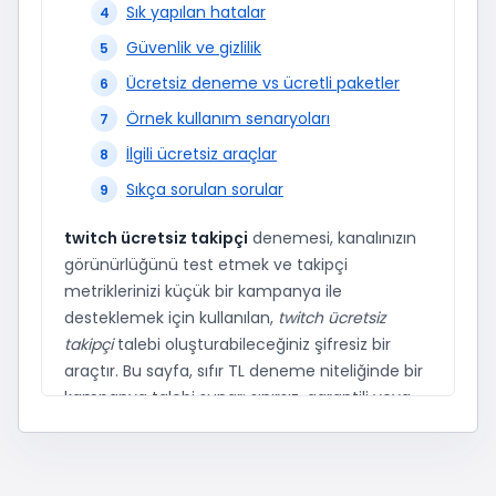
Sık yapılan hatalar
Güvenlik ve gizlilik
Ücretsiz deneme vs ücretli paketler
Örnek kullanım senaryoları
İlgili ücretsiz araçlar
Sıkça sorulan sorular
twitch ücretsiz takipçi
denemesi, kanalınızın
görünürlüğünü test etmek ve takipçi
metriklerinizi küçük bir kampanya ile
desteklemek için kullanılan,
twitch ücretsiz
takipçi
talebi oluşturabileceğiniz şifresiz bir
araçtır. Bu sayfa, sıfır TL deneme niteliğinde bir
kampanya talebi sunar; sınırsız, garantili veya
anında sonuç vaadi değildir. Deneme çıktıları;
kanalınızın herkese açık olması, link formatı,
hesap geçmişi, Twitch tarafındaki kısıtlar ve