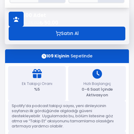
100
Adet
₺50,00
₺75,00
Satın Al
109 Kişinin
Sepetinde
Ek Takipçi Oranı
Hızlı Başlangıç
%5
0–6 Saat İçinde
Aktivasyon
Spotify’da podcast takipçi sayısı, yeni dinleyicinin
sayfanızı ilk gördüğünde algıladığı güveni
destekleyebilir. Uygulamada bu, bölüm listesine göz
atma ve “Takip Et” aksiyonunu tamamlama olasılığını
artırmaya yardımcı olabilir.