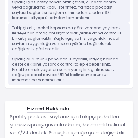
Sipariş için Spotify hesabınızın şifresi, e-posta erişimi
veya doğrulama kodu istenmez. Yalnızca podcast
sayfası bağlantısı ile işlem alınır; ödeme adımı SSL
korumalı altyapı üzerinden tamamlanır.
Takipçi artışı paket kapsamına göre zamana yayılarak
ilerleyebilir; amaç ani sıçramalar yerine daha kontrollü
bir artış sağlamaktır. Başlangıç ve hız; yoğunluk, hedef
sayfanın uygunluğu ve sistem yüküne bağlı olarak
değişkenlik gösterebilir.
Sipariş durumunu panelden izleyebilir, ihtiyaç halinde
destek ekibine yazarak kontrol talep edebilirsiniz.
Pratikte en sık yaşanan sorun yanlış link girilmesidir;
doğru podcast sayfası URL’si teslimatın sorunsuz
ilerlemesine yardımcı olur.
Hizmet Hakkında
Spotify
Spotify podcast sayfanız için takipçi paketleri:
şifresiz sipariş, güvenli ödeme, kademeli teslimat
ve 7/24 destek. Sonuçlar içeriğe göre değişebilir.