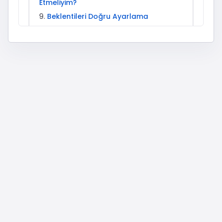
Etmeliyim?
Beklentileri Doğru Ayarlama
Yaygın Hatalar ve Hızlı Çözümler
Sektöre Göre Kullanım Senaryoları
İleri Seviye Stratejiler (Pratikte İşe
Yarayanlar)
FAQ Özeti (Kısa Hatırlatma)
İlgili Etkisepeti Hizmetleri
Sonuç
Spotify Podcast Takipçi Satın
Al: Uygulamada Büyüme ve
Sosyal Kanıt Rehberi
Spotify’da podcast sayfanızın takipçi sayısı,