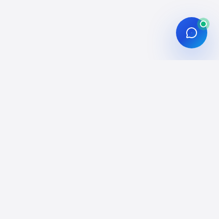
am
üzerinden
takipçi satın al
seçenekleri
züm odaklı
yönetilir; sipariş öncesi ve sonrası aynı
geri beslenir;
canlı öğrenen organizasyon
ÇLAR
KURUMSAL
arı
Hakkımızda
İletişim
ı
Blog