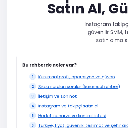
Satın Al, G
Instagram takipçi
güvenilir SMM, t
satın alma s
Bu rehberde neler var?
Kurumsal profil, operasyon ve güven
Sıkça sorulan sorular (kurumsal rehber)
İletişim ve son not
Instagram ve takipçi satın al
Hedef, senaryo ve kontrol listesi
Türkiye, fiyat, güvenlik, teslimat ve şehir a