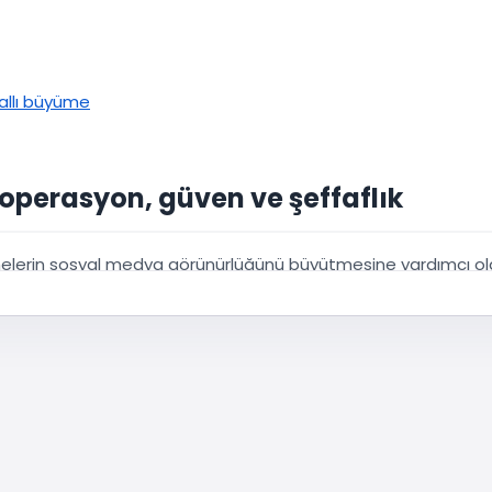
anallı büyüme
 operasyon, güven ve şeffaflık
şletmelerin sosyal medya görünürlüğünü büyütmesine yardımcı o
alnızca “paket satmak” değil;
anlaşılır süreçler
,
öngörülebilir
aktır. Arama motorları için doğal anahtar kelimelerle (
sosyal
,
Instagram takipçi satın alma
) zengin, özgün metin sunmayı 
 satın al
arayan kullanıcılar için ürün kartlarında süre aralığı
 akışı aynı çizgide sunmayı hedefler.
Instagram takipçi satın