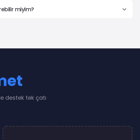
rebilir miyim?
met
e destek tek çatı