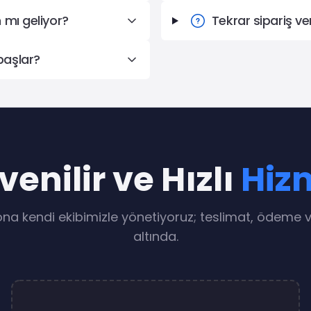
 mı geliyor?
Tekrar sipariş ve
başlar?
enilir ve Hızlı
Hiz
na kendi ekibimizle yönetiyoruz; teslimat, ödeme v
altında.